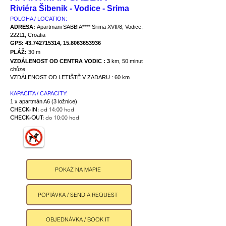
Riviéra Šibenik - Vodice - Srima
POLOHA / LOCATION:
ADRESA:
Apartmani SABBIA****
Srima XVII/8, Vodice,
22211, Croatia
GPS:
43.742715314
,
15.8063653936
PLÁŽ:
30 m
VZDÁLENOST OD CENTRA VODIC : 3
km, 50 minut
chůze
VZDÁLENOST OD LETIŠTĚ V ZADARU : 60 km
KAPACITA / CAPACITY:
1 x apartmán A6 (3 ložnice)
CHECK-IN:
od 14:00 hod
CHECK-OUT:
do 10:00 hod
POKAŻ NA MAPIE
POPTÁVKA / SEND A REQUEST
OBJEDNÁVKA / BOOK IT