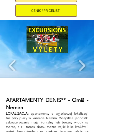
CENÍK / PRICELIST
APARTAMENTY DENIS** - Omiš -
Nemira ​
LOKALIZACJA:
apartamenty o wyjątkowej lokalizacji
tuż przy plaży w kurorcie Nemira. Wszystkie jednostki
zakwaterowania mają frontalny lub boczny widok na
morze, a z tarasu domu można zejść kilka kroków i
jesteś bezpośrednio na pięknej żwirowej plaży ze