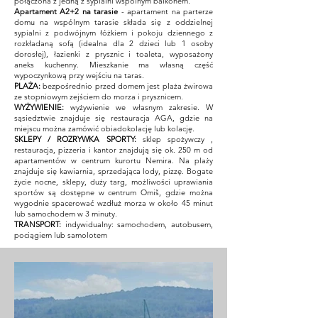
połączona z jedną z sypialni wspólnym balkonem.
Apartament A2+2
na tarasie
- apartament na parterze
domu na wspólnym tarasie składa się z oddzielnej
sypialni z podwójnym łóżkiem i pokoju dziennego z
rozkładaną sofą (idealna dla 2 dzieci lub 1 osoby
dorosłej), łazienki z prysznic i toaleta, wyposażony
aneks kuchenny. Mieszkanie ma własną część
wypoczynkową przy wejściu na taras.
PLAŻA:
bezpośrednio przed domem jest plaża żwirowa
ze stopniowym zejściem do morza i prysznicem.
WYŻYWIENIE:
wyżywienie we własnym zakresie. W
sąsiedztwie znajduje się restauracja AGA, gdzie na
miejscu można zamówić obiadokolację lub kolację.
SKLEPY / ROZRYWKA SPORTY:
sklep spożywczy
,
restauracja, pizzeria i kantor znajdują się ok. 250 m od
apartamentów w centrum kurortu Nemira. Na plaży
znajduje się kawiarnia, sprzedająca lody, pizzę. Bogate
życie nocne, sklepy, duży targ, możliwości uprawiania
sportów są dostępne w centrum Omiš, gdzie można
wygodnie spacerować wzdłuż morza w około 45 minut
lub samochodem w 3 minuty.
TRANSPORT:
indywidualny: samochodem, autobusem,
pociągiem lub samolotem