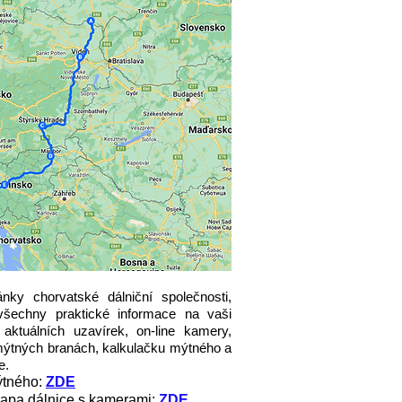
ánky chorvatské dálniční společnosti,
všechny praktické informace na vaši
aktuálních uzavírek, on-line kamery,
ýtných branách, kalkulačku mýtného a
e.
ýtného:
ZDE
 mapa dálnice s kamerami:
ZDE