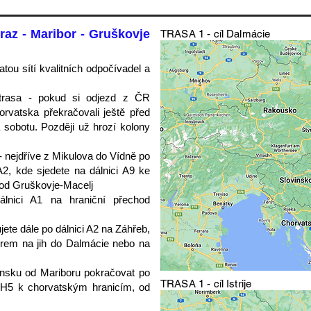
raz - Maribor - Gruškovje
TRASA 1 - cíl Dalmácie
atou sítí kvalitních odpočívadel a
í trasa - pokud si odjezd z ČR
orvatska překračovali ještě před
sobotu. Později už hrozí kolony
 - nejdříve z Mikulova do Vídně po
2, kde sjedete na dálnici A9 ke
hod Gruškovje-Macelj
lnici A1 na hraniční přechod
jete dále po dálnici A2 na Záhřeb,
ěrem na jih do Dalmácie nebo na
ovinsku od Mariboru pokračovat po
TRASA 1 - cíl Istrije
ci H5 k chorvatským hranicím, od