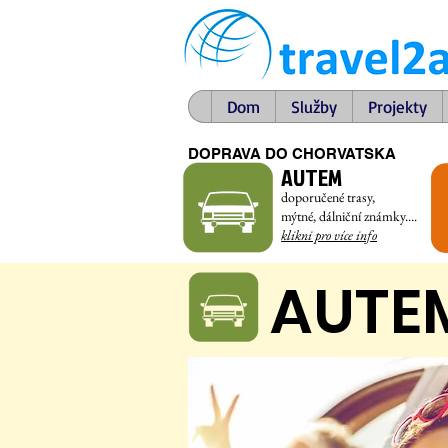
Dom
Služby
Projekty
DOPRAVA DO CHORVATSKA
AUTEM
doporučené trasy,
mýtné, dálniční známky....
klikni pro víc
e info
AUTE