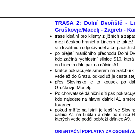
TRASA 2: Dolní Dvořiště - Li
Gruškovje/Macelj - Zagreb - Ka
trase ideální pro klienty z jižních a zá
mezi českou hranicí a Lincem je taktéž 
sítí kvalitních odpočívadel a čerpacích s
po přejetí hraničního přechodu Dolní Dv
kde začíná rych
lostní silnice S10, kter
do Lince a dál
e pak na dálnici A1.
krátce pokračujete směrem na Salcburk až
vede až do Grazu, odkud už je c
esta ste
přes Slovinsko je to kousek po dál
Gruškovje-Macelj.
Po chorvatské dálniční síti pak pokračuje
kde najedete na hlavní dálnici A1 smě
Kvarner.
pokud míříte na Istrii, je lepší ve Slov
dálnici A1 na Lublaň a dále po silnic
kterých vede podél pobřeží dálnice A9.
ORIENTAČNÍ POPLATKY ZA OSOBNÍ A