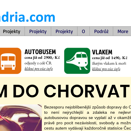
Projekty
Projekty
Projekty
O
Podróż
More
AUTOBUSEM
VLAKEM
cena již od 29
00,- Kč
cena již od
14
90,- Kč
odjezdy z celé ČR
žlutým vlakem k moři
klikni pro více info
klikni pro více info
M D
O CHORVAT
Bezesporu nejoblíbenější způsob dopravy do Ch
to není nejrychlejší a zdaleka ne nejle
autobusovou dopravou se vyplatí až v okamžik
právě pro pocit nezávislosti, svobody a možno
cestu autem vydávají každoročně statisíce Če