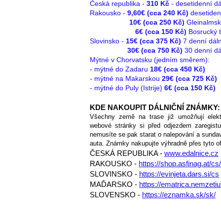
Česká republika -
310 Kč
- desetidenní d
Rakousko -
9,60€ (cca 240 Kč)
desetiden
10€ (cca 250 Kč)
Gleinalmsk
6€ (cca 150 Kč)
Bosrucký t
Slovinsko -
15€ (cca 375 Kč)
7 denní dál
30€ (cca 750 Kč)
30 denní dá
Mýtné v Chorvatsku (jedním směrem):
- mýtné do Zadaru
18€ (cca 450 Kč)
- mýtné na Makarskou
29€ (cca 725 Kč)
- mýtné do Puly (Istrije)
6€ (cca 150 Kč)
KDE NAKOUPIT DÁLNIČNÍ ZNÁMKY:
Všechny země na trase již umožňují elektr
webové stránky si před odjezdem zaregistuj
nemusíte se pak starat o nalepování a sundav
auta. Známky nakupujte výhradně přes tyto of
ČESKÁ REPUBLIKA -
www.edalnice.cz
RAKOUSKO -
https://shop.asfinag.at/cs/
SLOVINSKO -
https://evinjeta.dars.si/cs
​MAĎARSKO -
https://ematrica.nemzetiut
SLOVENSKO -
https://eznamka.sk/
sk/