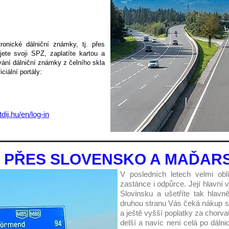
onické dálniční známky, tj. přes
ete svoji SPZ, zaplatíte kartou a
ání dálniční známky z čelního skla
iciální
portály:
dij.hu/en/log-in
 PŘES SLOVENSKO A MAĎAR
V posledních letech velmi o
zastánce i odpůrce. Její hlavní
Slovinsku a ušetříte tak hlav
druhou stranu Vás čeká nákup 
a ještě vyšší poplatky za chorva
delší a navíc není celá po dálnic