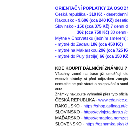
ORIENTAČNÍ POPLATKY ZA OSOBN
Česká republika -
310 Kč
- desetidenn
Rakousko -
9,60€ (cca 240 Kč)
desetid
Slovinsko -
15€ (cca 375 Kč)
7 denní d
30€ (cca 750 Kč)
30 denní 
Mýtné v Chorvatsku (jedním směrem):
- mýtné do Zadaru
18€ (cca 450 Kč)
- mýtné na Makarskou
29€ (cca 725 K
- mýtné do Puly (Istrije)
6€ (cca 150 Kč
KDE
KOUPIT DÁLNIČNÍ ZN
ÁMKU ?
Všechny země na trase již umožňují elek
webové stránky si před
odjezdem zaregist
nemusíte se pak starat
o nalepování a sund
auta.
Známky nakupujte výhradně přes tyto oficiál
ČESKÁ REPU
BLIKA -
www.edalnice.c
RAKOUSKO -
https://shop.asfi
nag.at/c
SLOVINSKO -
https://evinjeta.dars.si/
​MAĎARSKO -
https://ematrica.nemzeti
SLOVENSKO -
https://eznamka.sk/sk/