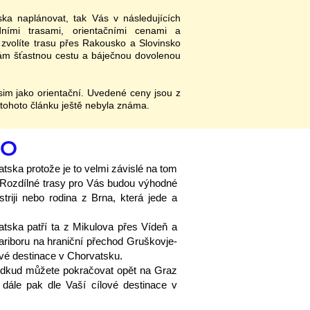
ka naplánovat, tak Vás v následujících
ními trasami, orientačními cenami a
zvolíte trasu přes Rakousko a Slovinsko
m šťastnou cestu a báječnou dovolenou
im jako orientační. Uvedené ceny jsou z
 tohoto článku ještě nebyla známa.
KO
atska protože je to velmi závislé na tom
Rozdílné trasy pro Vás budou výhodné
riji nebo rodina z Brna, která jede a
tska patří ta z Mikulova přes Vídeň a
ariboru na hraniční přechod Gruškovje-
ové destinace v Chorvatsku.
, odkud můžete pokračovat opět na Graz
 dále pak dle Vaší cílové destinace v