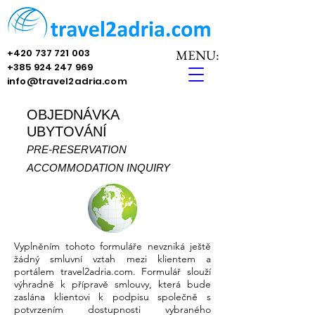
+420 737 721 003
MENU:
+385 924 247 969
info@travel2adria.com
OBJEDNÁVKA
UBYTOVÁNÍ
PRE-RESERVATION
ACCOMMO
DATION INQUIRY
Vyplněním tohoto formuláře nevzniká ještě
žádný smluvní vztah mezi klientem a
portálem travel2adria.com. Formulář slouží
výhradně k přípravě smlouvy, která bude
zaslána klientovi k podpisu společně s
potvrzením dostupnosti vybraného