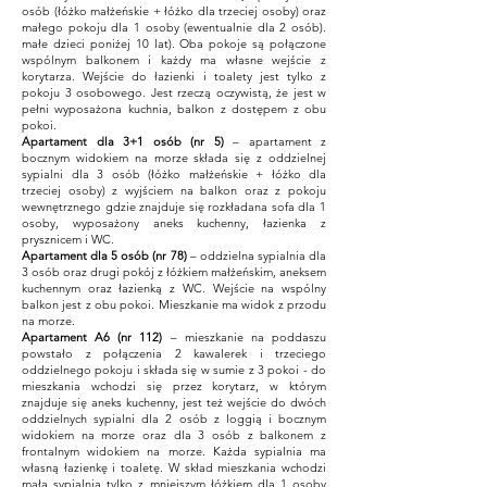
osób (łóżko małżeńskie + łóżko dla trzeciej osoby) oraz
małego pokoju dla 1 osoby (ewentualnie dla 2 osób).
małe dzieci poniżej 10 lat). Oba pokoje są połączone
wspólnym balkonem i każdy ma własne wejście z
korytarza. Wejście do łazienki i toalety jest tylko z
pokoju 3 osobowego. Jest rzeczą oczywistą, że jest w
pełni wyposażona kuchnia, balkon z dostępem z obu
pokoi.
Apartament dla 3+1 osób (nr 5)
– apartament z
bocznym widokiem na morze składa się z oddzielnej
sypialni dla 3 osób (łóżko małżeńskie + łóżko dla
trzeciej osoby) z wyjściem
na balkon oraz z pokoju
wewnętrznego gdzie znajduje się rozkładana sofa dla 1
osoby, wyposażony aneks kuchenny, łazienka z
prysznicem i WC.
Apartament dla 5 osób (nr 78)
– oddzielna sypialnia dla
3 osób oraz drugi pokój z łóżkiem małżeńskim, aneksem
kuchennym oraz łazienką z WC. Wejście na wspólny
balkon jest z obu pokoi. Mieszkanie ma widok z przodu
na morze.
Apartament A6 (nr 112)
– mieszkanie na poddaszu
powstało z połączenia 2 kawalerek i trzeciego
oddzielnego pokoju i składa się w sumie z 3 pokoi - do
mieszkania wchodzi się przez korytarz, w którym
znajduje się aneks kuchenny, jest też wejście do dwóch
oddzielnych sypialni dla 2 osób z loggią i bocznym
widokiem na morze oraz dla 3 osób z balkonem z
frontalnym widokiem na morze. Każda sypialnia ma
własną łazienkę i toaletę. W skład mieszkania wchodzi
mała sypialnia tylko z mniejszym łóżkiem dla 1 osoby