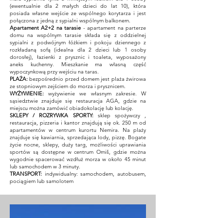
(ewentualnie dla 2 małych dzieci do lat 10), która
posiada własne wejście ze wspólnego korytarza i jest
połączona z jedną z sypialni wspólnym balkonem.
Apartament A2+2
na tarasie
- apartament na parterze
domu na wspólnym tarasie składa się z oddzielnej
sypialni z podwójnym łóżkiem i pokoju dziennego z
rozkładaną sofą (idealna dla 2 dzieci lub 1 osoby
dorosłej), łazienki z prysznic i toaleta, wyposażony
aneks kuchenny. Mieszkanie ma własną część
wypoczynkową przy wejściu na taras.
PLAŻA:
bezpośrednio przed domem jest plaża żwirowa
ze stopniowym zejściem do morza i prysznicem.
WYŻYWIENIE:
wyżywienie we własnym zakresie. W
sąsiedztwie znajduje się restauracja AGA, gdzie na
miejscu można zamówić obiadokolację lub kolację.
SKLEPY / ROZRYWKA SPORTY:
sklep spożywczy
,
restauracja, pizzeria i kantor znajdują się ok. 250 m od
apartamentów w centrum kurortu Nemira. Na plaży
znajduje się kawiarnia, sprzedająca lody, pizzę. Bogate
życie nocne, sklepy, duży targ, możliwości uprawiania
sportów są dostępne w centrum Omiš, gdzie można
wygodnie spacerować wzdłuż morza w około 45 minut
lub samochodem w 3 minuty.
TRANSPORT:
indywidualny: samochodem, autobusem,
pociągiem lub samolotem