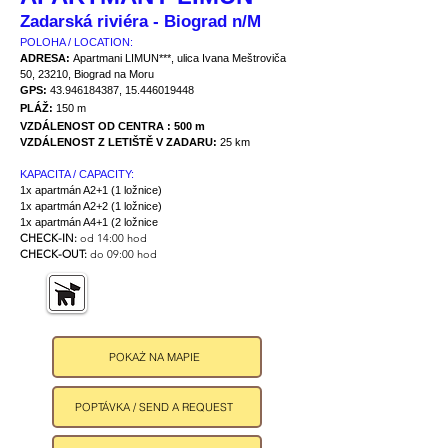
Zadarská riviéra - Biograd n/M
POLOHA / LOCATION:
ADRESA:
Apartmani LIMUN***, ulica Ivana Meštroviča
50, 23210, Biograd na Moru
GPS:
43.946184387
,
15.446019448
PLÁŽ:
150 m
VZDÁLENOST OD CENTRA : 500 m
VZDÁLENOST Z LETIŠTĚ V ZADARU:
25 km
KAPACITA / CAPACITY:
1x apartmán A2+1 (1 ložnice)
1x apartmán A2+2 (1 ložnice)
1x apartmán A4+1 (2 ložnice
CHECK-IN:
od 14:00 hod
CHECK-OUT:
do 09:00 hod
POKAŻ NA MAPIE
POPTÁVKA / SEND A REQUEST