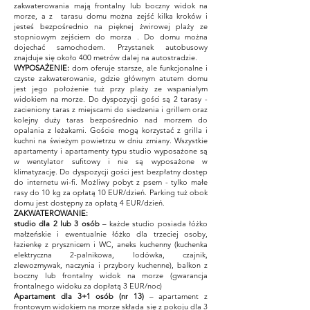
zakwaterowania mają frontalny lub boczny widok na
morze, a z tarasu domu można zejść kilka kroków i
jesteś bezpośrednio na pięknej żwirowej plaży ze
stopniowym zejściem do morza . Do domu można
dojechać samochodem. Przystanek autobusowy
znajduje się około 400 metrów dalej na autostradzie.
WYPOSAŻENIE:
dom oferuje starsze, ale funkcjonalne i
czyste zakwaterowanie, gdzie głównym atutem domu
jest jego położenie tuż przy plaży ze wspaniałym
widokiem na morze. Do dyspozycji gości są 2 tarasy -
zacieniony taras z miejscami do siedzenia i grillem oraz
kolejny duży taras bezpośrednio nad morzem do
opalania z leżakami. Goście mogą korzystać z grilla i
kuchni na świeżym powietrzu w dniu zmiany. Wszystkie
apartamenty i apartamenty typu studio wyposażone są
w wentylator sufitowy i nie są wyposażone w
klimatyzację. Do dyspozycji gości jest bezpłatny dostęp
do internetu wi-fi. Możliwy pobyt z psem - tylko małe
rasy do 10 kg za opłatą 10 EUR/dzień. Parking tuż obok
domu jest dostępny za opłatą 4 EUR/dzień.
ZAKWATEROWANIE:
studio dla 2 lub 3 osób
– każde studio posiada łóżko
małżeńskie i ewentualnie łóżko dla trzeciej osoby,
łazienkę z prysznicem i WC, aneks kuchenny (kuchenka
elektryczna 2-palnikowa, lodówka, czajnik,
zlewozmywak, naczynia i przybory kuchenne), balkon z
boczny lub frontalny widok na morze (gwarancja
frontalnego widoku za dopłatą 3 EUR/noc)
Apartament dla 3+1 osób (nr 13)
– apartament z
frontowym widokiem na morze składa się z pokoju dla 3