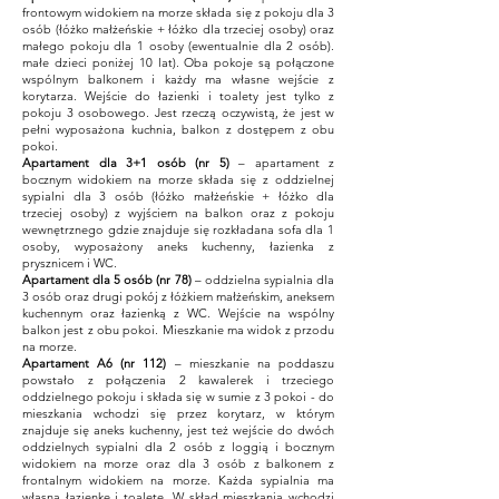
frontowym widokiem na morze składa się z pokoju dla 3
osób (łóżko małżeńskie + łóżko dla trzeciej osoby) oraz
małego pokoju dla 1 osoby (ewentualnie dla 2 osób).
małe dzieci poniżej 10 lat). Oba pokoje są połączone
wspólnym balkonem i każdy ma własne wejście z
korytarza. Wejście do łazienki i toalety jest tylko z
pokoju 3 osobowego. Jest rzeczą oczywistą, że jest w
pełni wyposażona kuchnia, balkon z dostępem z obu
pokoi.
Apartament dla 3+1 osób (nr 5)
– apartament z
bocznym widokiem na morze składa się z oddzielnej
sypialni dla 3 osób (łóżko małżeńskie + łóżko dla
trzeciej osoby) z wyjściem
na balkon oraz z pokoju
wewnętrznego gdzie znajduje się rozkładana sofa dla 1
osoby, wyposażony aneks kuchenny, łazienka z
prysznicem i WC.
Apartament dla 5 osób (nr 78)
– oddzielna sypialnia dla
3 osób oraz drugi pokój z łóżkiem małżeńskim, aneksem
kuchennym oraz łazienką z WC. Wejście na wspólny
balkon jest z obu pokoi. Mieszkanie ma widok z przodu
na morze.
Apartament A6 (nr 112)
– mieszkanie na poddaszu
powstało z połączenia 2 kawalerek i trzeciego
oddzielnego pokoju i składa się w sumie z 3 pokoi - do
mieszkania wchodzi się przez korytarz, w którym
znajduje się aneks kuchenny, jest też wejście do dwóch
oddzielnych sypialni dla 2 osób z loggią i bocznym
widokiem na morze oraz dla 3 osób z balkonem z
frontalnym widokiem na morze. Każda sypialnia ma
własną łazienkę i toaletę. W skład mieszkania wchodzi