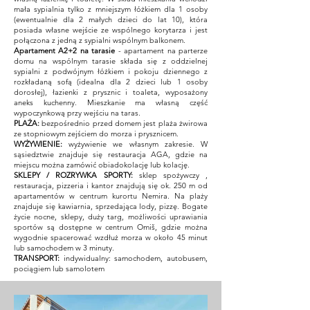
mała sypialnia tylko z mniejszym łóżkiem dla 1 osoby
(ewentualnie dla 2 małych dzieci do lat 10), która
posiada własne wejście ze wspólnego korytarza i jest
połączona z jedną z sypialni wspólnym balkonem.
Apartament A2+2
na tarasie
- apartament na parterze
domu na wspólnym tarasie składa się z oddzielnej
sypialni z podwójnym łóżkiem i pokoju dziennego z
rozkładaną sofą (idealna dla 2 dzieci lub 1 osoby
dorosłej), łazienki z prysznic i toaleta, wyposażony
aneks kuchenny. Mieszkanie ma własną część
wypoczynkową przy wejściu na taras.
PLAŻA:
bezpośrednio przed domem jest plaża żwirowa
ze stopniowym zejściem do morza i prysznicem.
WYŻYWIENIE:
wyżywienie we własnym zakresie. W
sąsiedztwie znajduje się restauracja AGA, gdzie na
miejscu można zamówić obiadokolację lub kolację.
SKLEPY / ROZRYWKA SPORTY:
sklep spożywczy
,
restauracja, pizzeria i kantor znajdują się ok. 250 m od
apartamentów w centrum kurortu Nemira. Na plaży
znajduje się kawiarnia, sprzedająca lody, pizzę. Bogate
życie nocne, sklepy, duży targ, możliwości uprawiania
sportów są dostępne w centrum Omiš, gdzie można
wygodnie spacerować wzdłuż morza w około 45 minut
lub samochodem w 3 minuty.
TRANSPORT:
indywidualny: samochodem, autobusem,
pociągiem lub samolotem