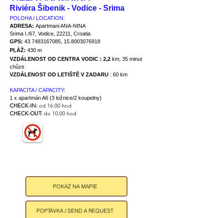
Riviéra Šibenik - Vodice - Srima
POLOHA / LOCATION:
ADRESA:
Apartmani ANA-NINA
Srima I./67, Vodice, 22211, Croatia
GPS:
43.7483167085
,
15.8003076918
PLÁŽ:
430 m
VZDÁLENOST OD CENTRA VODIC : 2,2
km, 35 minut
chůze
VZDÁLENOST OD LETIŠTĚ V ZADARU
: 60 km
KAPACITA / CAPACITY:
1 x apartmán A6 (3 ložnice/2 koupelny)
CHECK-IN:
od 16:00 hod
CHECK-OUT:
do 10:00 hod
POKAŻ NA MAPIE
POPTÁVKA / SEND A REQUEST