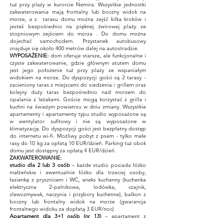
tuż przy plaży w kurorcie Nemira. Wszystkie jednostki
zakwaterowania mają frontalny lub boczny widok na
morze, a z tarasu domu można zejść kilka kroków i
jesteś bezpośrednio na pięknej żwirowej plaży ze
stopniowym zejściem do morza . Do domu można
dojechać samochodem. Przystanek autobusowy
znajduje się około 400 metrów dalej na autostradzie.
WYPOSAŻENIE:
dom oferuje starsze, ale funkcjonalne i
czyste zakwaterowanie, gdzie głównym atutem domu
jest jego położenie tuż przy plaży ze wspaniałym
widokiem na morze. Do dyspozycji gości są 2 tarasy -
zacieniony taras z miejscami do siedzenia i grillem oraz
kolejny duży taras bezpośrednio nad morzem do
opalania z leżakami. Goście mogą korzystać z grilla i
kuchni na świeżym powietrzu w dniu zmiany. Wszystkie
apartamenty i apartamenty typu studio wyposażone są
w wentylator sufitowy i nie są wyposażone w
klimatyzację. Do dyspozycji gości jest bezpłatny dostęp
do internetu wi-fi. Możliwy pobyt z psem - tylko małe
rasy do 10 kg za opłatą 10 EUR/dzień. Parking tuż obok
domu jest dostępny za opłatą 4 EUR/dzień.
ZAKWATEROWANIE:
studio dla 2 lub 3 osób
– każde studio posiada łóżko
małżeńskie i ewentualnie łóżko dla trzeciej osoby,
łazienkę z prysznicem i WC, aneks kuchenny (kuchenka
elektryczna 2-palnikowa, lodówka, czajnik,
zlewozmywak, naczynia i przybory kuchenne), balkon z
boczny lub frontalny widok na morze (gwarancja
frontalnego widoku za dopłatą 3 EUR/noc)
Apartament dla 3+1 osób (nr 13)
– apartament z