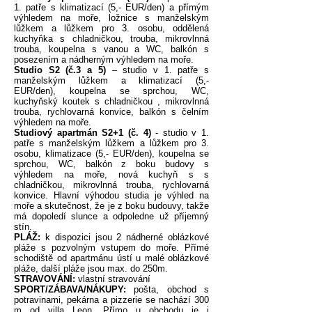
1. patře s klimatizací (5,- EUR/den) a přímým
výhledem na moře, ložnice s manželským
lůžkem a lůžkem pro 3. osobu, oddělená
kuchyňka s chladničkou, trouba, mikrovlnná
trouba, koupelna s vanou a WC, balkón s
posezením a nádherným výhledem na moře.
Studio S2 (č.3 a 5)
– studio v 1. patře s
manželským lůžkem a klimatizací (5,-
EUR/den), koupelna se sprchou, WC,
kuchyňský koutek s chladničkou , mikrovlnná
trouba, rychlovarná konvice, balkón s čelním
výhledem na moře.
Studiový apartmán S2+1 (č. 4)
- studio v 1.
patře s manželským lůžkem a lůžkem pro 3.
osobu, klimatizace (5,- EUR/den), koupelna se
sprchou, WC, balkón z boku budovy s
výhledem na moře, nová kuchyň s s
chladničkou, mikrovlnná trouba, rychlovarná
konvice. Hlavní výhodou studia je výhled na
moře a skutečnost, že je z boku budouvy, takže
má dopoledí slunce a odpoledne už příjemný
stín.
PLÁŽ:
k dispozici jsou 2 nádherné oblázkové
pláže s pozvolným vstupem do moře. Přímé
schodiště od apartmánu ústí u malé oblázkové
pláže, další pláže jsou max. do 250m.
STRAVOVÁNÍ:
vlastní stravování
SPORT/ZÁBAVA/NÁKUPY:
pošta, obchod s
potravinami, pekárna a pizzerie se nachází 300
m od villa Leon. Přímo u obchodu je i