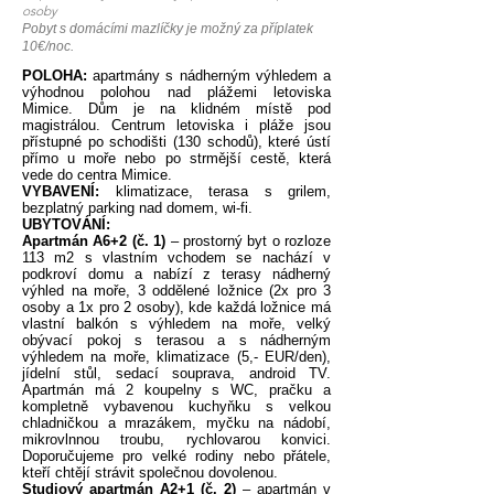
osoby
Pobyt s domácími mazlíčky je možný za příplatek
10€/noc.
POLOHA:
apartmány s nádherným výhledem a
výhodnou polohou nad plážemi letoviska
Mimice. Dům je na klidném místě pod
magistrálou. Centrum letoviska i pláže jsou
přístupné po schodišti (130 schodů), které ústí
přímo u moře nebo po strmější cestě, která
vede do centra Mimice.
VYBAVENÍ:
klimatizace, terasa s grilem,
bezplatný parking nad domem, wi-fi.
UBYTOVÁNÍ:
Apartmán A6+2 (č. 1)
– prostorný byt o rozloze
113 m2 s vlastním vchodem se nachází v
podkroví domu a nabízí z terasy nádherný
výhled na moře, 3 oddělené ložnice (2x pro 3
osoby a 1x pro 2 osoby), kde každá ložnice má
vlastní balkón s výhledem na moře, velký
obývací pokoj s terasou a s nádherným
výhledem na moře, klimatizace (5,- EUR/den),
jídelní stůl, sedací souprava, android TV.
Apartmán má 2 koupelny s WC, pračku a
kompletně vybavenou kuchyňku s velkou
chladničkou a mrazákem, myčku na nádobí,
mikrovlnnou troubu, rychlovarou konvici.
Doporučujeme pro velké rodiny nebo přátele,
kteří chtějí strávit společnou dovolenou.
Studiový apartmán A2+1 (č. 2)
– apartmán v