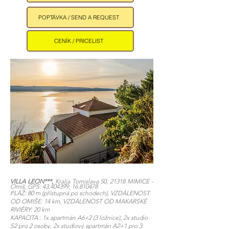
POPTÁVKA / SEND A REQUEST
CENÍK / PRICELIST
VILLA LEON***,
Kralja Tomislava 50, 21318 MIMICE -
Omiš, GPS:
43.404399
,
16.810478
PLÁŽ: 80 m (přístupná po schodech), VZDÁLENOST
OD OMIŠE: 14 km, VZDÁLENOST OD MAKARSKÉ
RIVIÉRY: 20 km
KAPACITA : 1x apartmán A6+2 (3 ložnice), 2x studio
S2 pro 2 osoby, 2x studiový apartmán A2+1 pro 3