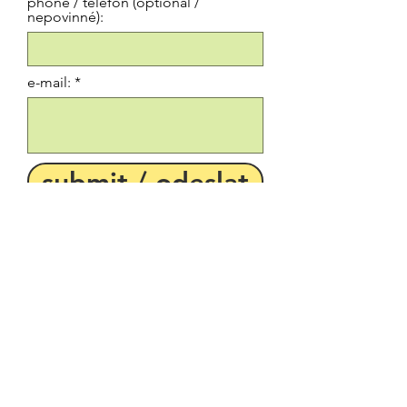
phone / telefon (optional /
nepovinné):
e-mail:
submit / odeslat
+420 737 721 003
+385 924 247 969