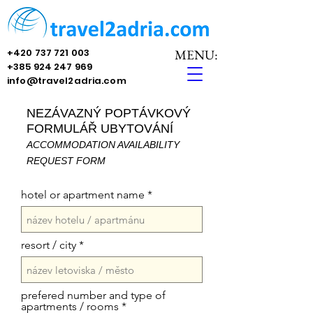
+420 737 721 003
MENU:
+385 924 247 969
info@travel2adria.com
NEZÁVAZNÝ POPTÁVKOVÝ
FORMULÁŘ UBYTOV
ÁNÍ
ACCOMMODATION AVAILABILITY
REQUEST
FORM
hotel or apartment name
resort / city
prefered number and type of
apartments / rooms