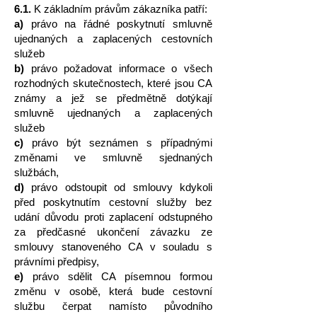
6.1.
K základním právům zákazníka patří:
a)
právo na řádné poskytnutí smluvně
ujednaných a zaplacených cestovních
služeb
b)
právo požadovat informace o všech
rozhodných skutečnostech, které jsou CA
známy a jež se předmětně dotýkají
smluvně ujednaných a zaplacených
služeb
c)
právo být seznámen s případnými
změnami ve smluvně sjednaných
službách,
d)
právo odstoupit od smlouvy kdykoli
před poskytnutím cestovní služby bez
udání důvodu proti zaplacení odstupného
za předčasné ukončení závazku ze
smlouvy stanoveného CA v souladu s
právními předpisy,
e)
právo sdělit CA písemnou formou
změnu v osobě, která bude cestovní
službu čerpat namísto původního