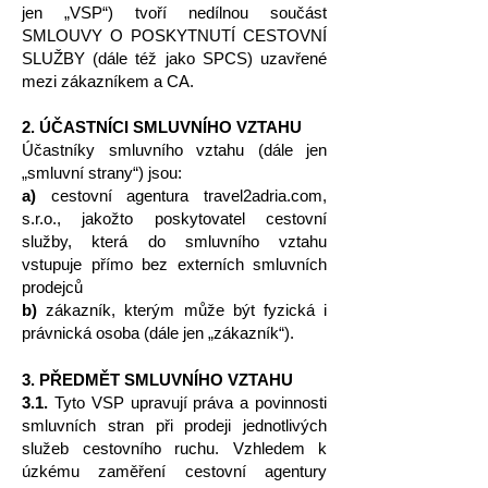
jen „VSP“) tvoří nedílnou součást
SMLOUVY O POSKYTNUTÍ CESTOVNÍ
SLUŽBY (dále též jako SPCS) uzavřené
mezi zákazníkem a CA.
2. ÚČASTNÍCI SMLUVNÍHO VZTAHU
Účastníky smluvního vztahu (dále jen
„smluvní strany“) jsou:
a)
cestovní agentura travel2adria.com,
s.r.o., jakožto poskytovatel cestovní
služby, která do smluvního vztahu
vstupuje přímo bez externích smluvních
prodejců
b)
zákazník, kterým může být fyzická i
právnická osoba (dále jen „zákazník“).
3. PŘEDMĚT SMLUVNÍHO VZTAHU
3.1.
Tyto VSP upravují práva a povinnosti
smluvních stran při prodeji jednotlivých
služeb cestovního ruchu. Vzhledem k
úzkému zaměření cestovní agentury