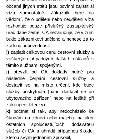
občané jiných států jsou povinni zajistit si
víza samostatně. Zákazník bere na
vědomí, že o udělení nebo neudělení víza
rozhoduje pouze příslušný zastupitelský
úřad dané země. CA nezaručuje, že vízum
bude zákazníkovi uděleno a nenese za to
žádnou odpovědnost.
i)
zaplatit celkovou cenu cestovní služby a
veškerých případných dalších nákladů s
těmito službami spojenými.
j)
převzít od CA doklady nutné pro
následné čerpání cestovní služby a
dostavit se na místo určení, kde bude
služby poskytnuta (např. dostavit se do
ubytovacího zařízení nebo na letiště při
zakoupení letenky)
k)
počínat si tak, aby nedocházelo ke
škodám na zdraví nebo majetku na úkor
ostatních spolucestujících, dodavatelů
služeb či CA a uhradit případnou škodu,
kterou svým j
ednáním způsobil,