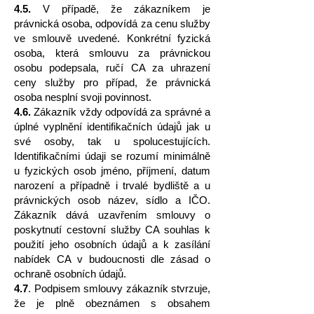
4.5.
V případě, že zákazníkem je
právnická osoba, odpovídá za cenu služby
ve smlouvě uvedené. Konkrétní fyzická
osoba, která smlouvu za právnickou
osobu podepsala, ručí CA za uhrazení
ceny služby pro případ, že právnická
osoba nesplní svoji povinnost.
4.6.
Zákazník vždy odpovídá za správné a
úplné vyplnění identifikačních údajů jak u
své osoby, tak u spolucestujících.
Identifikačními údaji se rozumí minimálně
u fyzických osob jméno, příjmení, datum
narození a případně i trvalé bydliště a u
právnických osob název, sídlo a IČO.
Zákazník dává uzavřením smlouvy o
poskytnutí cestovní služby CA souhlas k
použití jeho osobních údajů a k zasílání
nabídek CA v budoucnosti dle zásad o
ochraně osobních údajů.
4.7
. Podpisem smlouvy zákazník stvrzuje,
že je plně obeznámen s obsahem