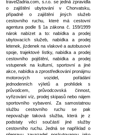
travel2adria.com, s.r.o. se jedná zpravidla
o zajištění ubytování v Chorvatsku
,
případně o zajištění jiných služeb
cestovního ruchu, které má cestovní
agentura podle § 1a zákona č. 159/1999
nárok nabízet a to: nabídka a prodej
ubytovacích služeb, nabídka a prodej
letenek, jízdenek na vlakové a autobusové
spoje, trajektové lístky, nabídka a prodej
cestovního pojištění, nabídka a prodej
vstupenek na kulturní, sportovní a jiné
akce, nabídka a zprostředkování pronájmu
motorových vozidel, pořádání
jednodenních výletů a prohlídek s
průvodcem, průvodcovská činnost,
vyřizování víz, prodej skipasů nebo nájem
sportovního vybavení. Za samostatnou
službu cestovního ruchu se pak
nepovažuje taková služba, která je z
podstaty věci součástí jiné služby
cestovního ruchu. Jedná se například o
přepravu zavazadel poskytovanou jako