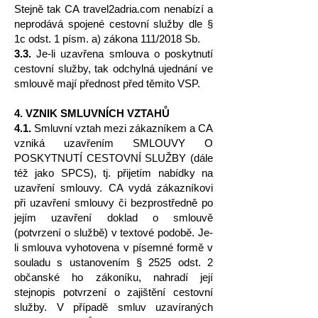
Stejně tak CA travel2adria.com nenabízí a
neprodává spojené cestovní služby dle §
1c odst. 1 písm. a) zákona 111/2018 Sb.
3.3.
Je-li uzavřena smlouva o poskytnutí
cestovní služby, tak odchylná ujednání ve
smlouvě mají přednost před těmito VSP.
4. VZNIK SMLUVNÍCH VZTAHŮ
4.1.
Smluvní vztah mezi zákazníkem a CA
vzniká uzavřením SMLOUVY O
POSKYTNUTÍ CESTOVNÍ SLUŽBY (dále
též jako SPCS), tj. přijetím nabídky na
uzavření smlouvy. CA vydá zákazníkovi
při uzavření smlouvy či bezprostředně po
jejím uzavření doklad o smlouvě
(potvrzení o službě) v textové podobě. Je-
li smlouva vyhotovena v písemné formě v
souladu s ustanovením § 2525 odst. 2
občanské ho zákoníku, nahradí její
stejnopis potvrzení o zajištění cestovní
služby. V případě smluv uzavíraných