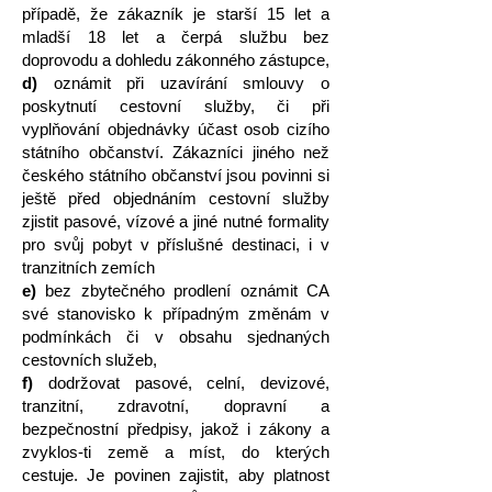
případě, že zákazník je starší 15 let a
mladší 18 let a čerpá službu bez
doprovodu a dohledu zákonného zástupce,
d)
oznámit při uzavírání smlouvy o
poskytnutí cestovní služby, či při
vyplňování objednávky účast osob cizího
státního občanství. Zákazníci jiného než
českého státního občanství jsou povinni si
ještě před objednáním cestovní služby
zjistit pasové, vízové a jiné nutné formality
pro svůj pobyt v příslušné destinaci, i v
tranzitních zemích
e)
bez zbytečného prodlení oznámit CA
své stanovisko k případným změnám v
podmínkách či v obsahu sjednaných
cestovních služeb,
f)
dodržovat pasové, celní, devizové,
tranzitní, zdravotní, dopravní a
bezpečnostní předpisy, jakož i zákony a
zvyklos-ti země a míst, do kterých
cestuje. Je povinen zajistit, aby platnost