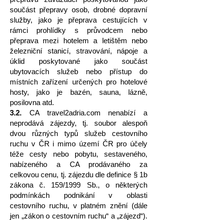
součást přepravy osob, drobné dopravní
služby, jako je přeprava cestujících v
rámci prohlídky s průvodcem nebo
přeprava mezi hotelem a letištěm nebo
železniční stanicí, stravování, nápoje a
úklid poskytované jako součást
ubytovacích služeb nebo přístup do
místních zařízení určených pro hotelové
hosty, jako je bazén, sauna, lázně,
posilovna atd.
3.2.
CA travel2adria.com nenabízí a
neprodává zájezdy, tj. soubor alespoň
dvou různých typů služeb cestovního
ruchu v ČR i mimo území ČR pro účely
téže cesty nebo pobytu, sestaveného,
nabízeného a CA prodávaného za
celkovou cenu, tj. zájezdu dle definice § 1b
zákona č. 159/1999 Sb., o některých
podmínkách podnikání v oblasti
cestovního ruchu, v platném znění (dále
jen „zákon o cestovním ruchu“ a „zájezd“).