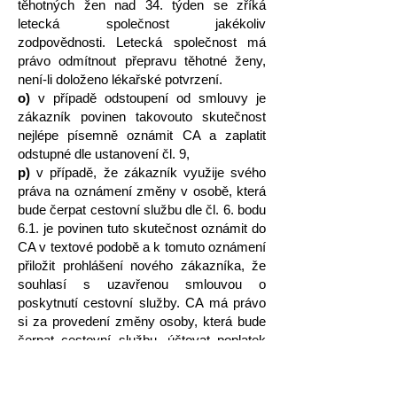
těhotných žen nad 34. týden se zříká
letecká společnost jakékoliv
zodpovědnosti. Letecká společnost má
právo odmítnout přepravu těhotné ženy,
není-li doloženo lékařské potvrzení.
o)
v případě odstoupení od smlouvy je
zákazník povinen takovouto skutečnost
nejlépe písemně oznámit CA a zaplatit
odstupné dle ustanovení čl. 9,
p)
v případě, že zákazník využije svého
práva na oznámení změny v osobě, která
bude čerpat cestovní službu dle čl. 6. bodu
6.1. je povinen tuto skutečnost oznámit do
CA v textové podobě a k tomuto oznámení
přiložit prohlášení nového zákazníka, že
souhlasí s uzavřenou smlouvou o
poskytnutí cestovní služby. CA má právo
si za provedení změny osoby, která bude
čerpat cestovní službu, účtovat poplatek
ve výši minimálně 500,- Kč/osoba nebo
skutečně vzniklé náklady. U dopravních
cenin, vstupenek nebo rezervací, které