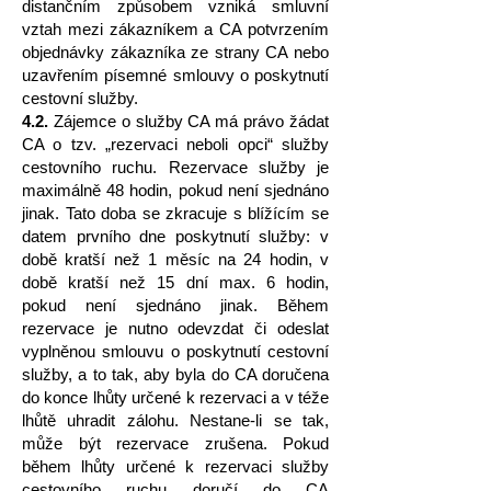
distančním způsobem vzniká smluvní
vztah mezi zákazníkem a CA potvrzením
objednávky zákazníka ze strany CA nebo
uzavřením písemné smlouvy o poskytnutí
cestovní služby.
4.2.
Zájemce o služby CA má právo žádat
CA o tzv. „rezervaci neboli opci“ služby
cestovního ruchu. Rezervace služby je
maximálně 48 hodin, pokud není sjednáno
jinak. Tato doba se zkracuje s blížícím se
datem prvního dne poskytnutí služby: v
době kratší než 1 měsíc na 24 hodin, v
době kratší než 15 dní max. 6 hodin,
pokud není sjednáno jinak. Během
rezervace je nutno odevzdat či odeslat
vyplněnou smlouvu o poskytnutí cestovní
služby, a to tak, aby byla do CA doručena
do konce lhůty určené k rezervaci a v téže
lhůtě uhradit zálohu. Nestane-li se tak,
může být rezervace zrušena. Pokud
během lhůty určené k rezervaci služby
cestovního ruchu doručí do CA