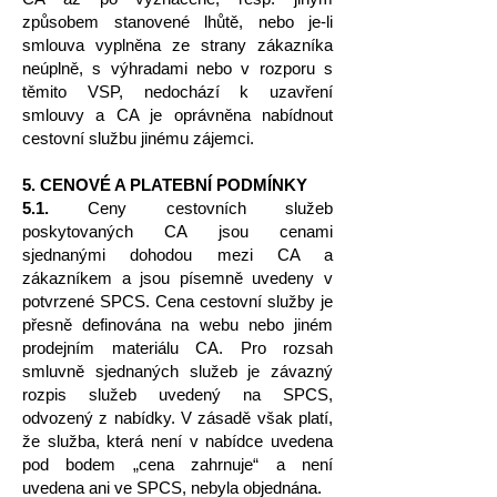
způsobem stanovené lhůtě, nebo je-li
smlouva vyplněna ze strany zákazníka
neúplně, s výhradami nebo v rozporu s
těmito VSP, nedochází k uzavření
smlouvy a CA je oprávněna nabídnout
cestovní službu jinému zájemci.
5. CENOVÉ A PLATEBNÍ PODMÍNKY
5.1.
Ceny cestovních služeb
poskytovaných CA jsou cenami
sjednanými dohodou mezi CA a
zákazníkem a jsou písemně uvedeny v
potvrzené SPCS. Cena cestovní služby je
přesně definována na webu nebo jiném
prodejním materiálu CA. Pro rozsah
smluvně sjednaných služeb je závazný
rozpis služeb uvedený na SPCS,
odvozený z nabídky. V zásadě však platí,
že služba, která není v nabídce uvedena
pod bodem „cena zahrnuje“ a není
uvedena ani ve SPCS, nebyla objednána.