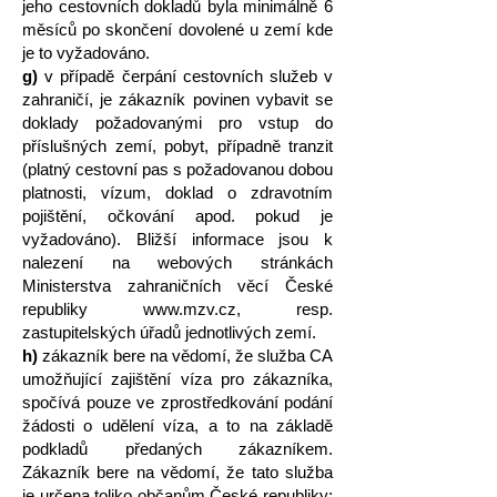
jeho cestovních dokladů byla minimálně 6
měsíců po skončení dovolené u zemí kde
je to vyžadováno.
g)
v případě čerpání cestovních služeb v
zahraničí, je zákazník povinen vybavit se
doklady požadovanými pro vstup do
příslušných zemí, pobyt, případně tranzit
(platný cestovní pas s požadovanou dobou
platnosti, vízum, doklad o zdravotním
pojištění, očkování apod. pokud je
vyžadováno). Bližší informace jsou k
nalezení na webových stránkách
Ministerstva zahraničních věcí České
republiky
www.mzv.cz
, resp.
zastupitelských úřadů jednotlivých zemí.
h)
zákazník bere na vědomí, že služba CA
umožňující zajištění víza pro zákazníka,
spočívá pouze ve zprostředkování podání
žádosti o udělení víza, a to na základě
podkladů předaných zákazníkem.
Zákazník bere na vědomí, že tato služba
je určena toliko občanům České republiky;