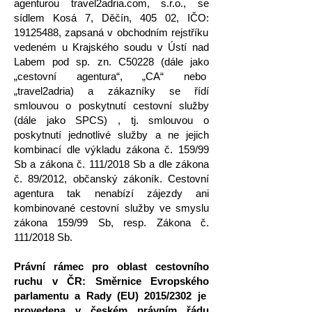
agenturou travel2adria.com, s.r.o., se
s
ídlem Kosá 7, Děčín, 405 02, IČO:
19125488
, zapsaná v obchodním rejstříku
vedeném u Krajského soudu v Ústí nad
Labem pod sp. zn. C50228 (dále jako
„cestovní agentura“, „CA“ nebo
„travel2adria) a zákazníky se řídí
smlouvou o poskytnutí cestovní služby
(dále jako SPCS) , tj. smlouvou o
poskytnutí jednotlivé služby a ne jejich
kombinací dle výkladu zákona č. 159/99
Sb a zákona č. 111/2018 Sb a dle zákona
č. 89/2012, občanský zákoník. Cestovní
agentura tak nenabízí zájezdy ani
kombinované cestovní služby ve smyslu
zákona 159/99 Sb, resp. Zákona č.
111/2018 Sb.
Právní rámec pro oblast cestovního
ruchu v ČR: Směrnice Evropského
parlame
ntu a Rady (EU) 2015/2302 je
provedena v českém právním řádu