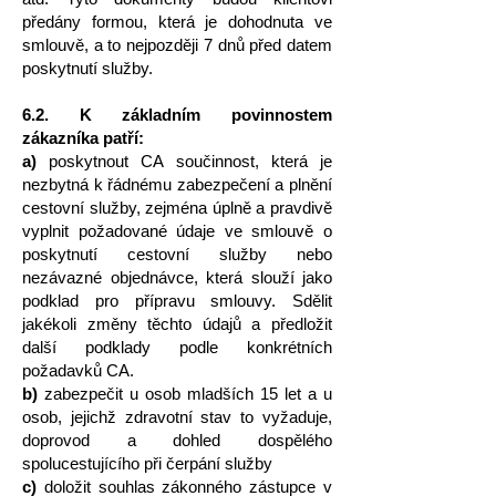
předány formou, která je dohodnuta ve
smlouvě, a to nejpozději 7 dnů před datem
poskytnutí služby.
6.2. K základním povinnostem
zákazníka patří:
a)
poskytnout CA součinnost, která je
nezbytná k řádnému zabezpečení a plnění
cestovní služby, zejména úplně a pravdivě
vyplnit požadované údaje ve smlouvě o
poskytnutí cestovní služby nebo
nezávazné objednávce, která slouží jako
podklad pro přípravu smlouvy. Sdělit
jakékoli změny těchto údajů a předložit
další podklady podle konkrétních
požadavků CA.
b)
zabezpečit u osob mladších 15 let a u
osob, jejichž zdravotní stav to vyžaduje,
doprovod a dohled dospělého
spolucestujícího při čerpání služby
c)
doložit souhlas zákonného zástupce v