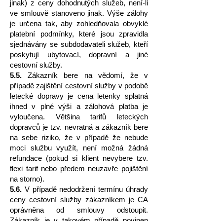
jinak) z ceny dohodnutých služeb, není-li
ve smlouvě stanoveno jinak. Výše zálohy
je určena tak, aby zohledňovala obvyklé
platební podmínky, které jsou zpravidla
sjednávány se subdodavateli služeb, kteří
poskytují ubytovací, dopravní a jiné
cestovní služby.
5.5.
Zákazník bere na vědomí, že v
případě zajištění cestovní služby v podobě
letecké dopravy je cena letenky splatná
ihned v plné výši a zálohová platba je
vyloučena. Většina tarifů leteckých
dopravců je tzv. nevratná a zákazník bere
na sebe riziko, že v případě že nebude
moci službu využít, není možná žádná
refundace (pokud si klient nevybere tzv.
flexi tarif nebo předem neuzavře pojištění
na storno).
5.6.
V případě nedodržení termínu úhrady
ceny cestovní služby zákazníkem je CA
oprávněna od smlouvy odstoupit.
Zákazník je v takovém případě povinen