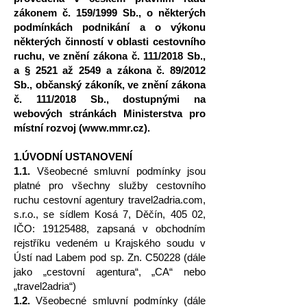
zákonem č. 159/1999 Sb., o některých
podmínkách podnikání a o výkonu
některých činností v oblasti cestovního
ruchu, ve znění zákona č. 111/2018 Sb.,
a § 2521 až 2549 a zákona č. 89/2012
Sb., občanský zákoník, ve znění zákona
č. 111/2018 Sb., dostupnými na
webových stránkách Ministerstva pro
místní rozvoj (
www.mmr.cz
).
1.ÚVODNÍ USTANOVENÍ
1.1.
Všeobecné smluvní podmínky jsou
platné pro všechny služby cestovního
ruchu ces
tovní agentury travel2adria.com,
s.r.o., se sídlem Kosá 7, Děčín, 405 02,
IČO:
19125488
, zapsaná v obchodním
rejstříku vedeném u Krajského soudu v
Ústí nad Labem pod sp. Zn. C50228 (dále
jako „cestovní agentura“, „CA“ nebo
„travel2adria“)
1.2.
Všeobecné smluvní podmínky (dále