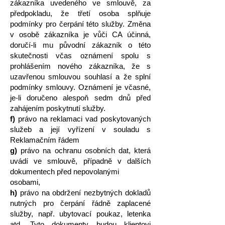
zákazníka uvedeného ve smlouvě, za
předpokladu, že třetí osoba splňuje
podmínky pro čerpání této služby. Změna
v osobě zákazníka je vůči CA účinná,
doručí-li mu původní zákazník o této
skutečnosti včas oznámení spolu s
prohlášením nového zákazníka, že s
uzavřenou smlouvou souhlasí a že splní
podmínky smlouvy. Oznámení je včasné,
je-li doručeno alespoň sedm dnů před
zahájením poskytnutí služby.
f)
právo na reklamaci vad poskytovaných
služeb a její vyřízení v souladu s
Reklamačním řádem
g)
právo na ochranu osobních dat, která
uvádí ve smlouvě, případně v dalších
dokumentech před nepovolanými
osobami,
h)
právo na obdržení nezbytných dokladů
nutných pro čerpání řádně zaplacené
služby, např. ubytovací poukaz, letenka
atd. Tyto dokumenty budou klientovi