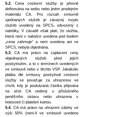
5.2.
Cena cestovní služby je přesně
definována na webu nebo jiném prodejním
materiálu CA. Pro rozsah smluvně
sjednaných služeb je závazný rozpis
služeb uvedený na SPCS, odvozený z
nabídky. V zásadě však platí, že služba,
která není v nabídce uvedena pod bodem
„cena zahrnuje“ a není uvedena ani ve
SPCS, nebyla objednána.
5.3.
CA má právo na zaplacení ceny
objednaných služeb před jejich
poskytnutím, a to v termínech uvedených
ve smlouvě nebo v těchto VSP. Jakákoliv
platba dle smlouvy poskytnutí cestovní
služby se považuje za uhrazenou ve
chvíli, kdy je poukázaná částka připsána
na účet CA vedený u příslušného
peněžního ústavu nebo uhrazena v
hotovosti či platební kartou.
5.4.
CA má právo na uhrazení zálohy ve
výši 50% (není-li ve smlouvě uvedeno