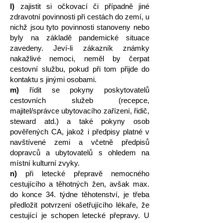
l)
zajistit si očkovací či případně jiné
zdravotní povinnosti při cestách do zemí, u
nichž jsou tyto povinnosti stanoveny nebo
byly na základě pandemické situace
zavedeny. Jeví-li zákazník známky
nakažlivé nemoci, neměl by čerpat
cestovní službu, pokud při tom přijde do
kontaktu s jinými osobami.
m)
řídit se pokyny poskytovatelů
cestovních služeb (recepce,
majitel/správce ubytovacího zařízení, řidič,
steward atd.) a také pokyny osob
pověřených CA, jakož i předpisy platné v
navštívené zemi a včetně předpisů
dopravců a ubytovatelů s ohledem na
místní kulturní zvyky.
n)
při letecké přepravě nemocného
cestujícího a těhotných žen, avšak max.
do konce 34. týdne těhotenství, je třeba
předložit potvrzení ošetřujícího lékaře, že
cestující je schopen letecké přepravy. U