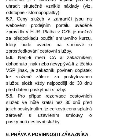
uhradit skutečně vzniklé náklady (viz.
odstupné - stornopoplatky).
5.7.
Ceny služeb v zahraničí jsou na
webovém prodejním portálu uváděné
zpravidla v EUR. Platba v CZK je možná
za předpokladu použití smluvního kurzu,
který bude uveden na smlouvě o
zprostředkování cestovní služby.
5.8.
Není-li mezi CA a zákazníkem
dohodnuto jinak nebo nevyplývá-li z těchto
VSP jinak, je zákazník povinen doplatek
ke složené záloze za poskytovanou
službu složit vždy nejpozději do 30 dnů
před datem poskytnutí služby.
5.9.
Pro případ rezervace cestovních
služeb ve lhůtě kratší než 30 dnů před
jejich poskytnutím, je celková cena splatná
zároveň s uzavřením smlouvy o
poskytnutí cestovní služby.
6. PRÁVA A POVINNOSTI ZÁKAZNÍKA