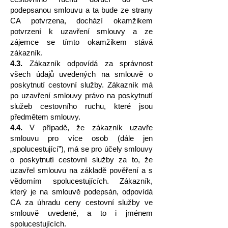
podepsanou smlouvu a ta bude ze strany
CA potvrzena, dochází okamžikem
potvrzení k uzavření smlouvy a ze
zájemce se tímto okamžikem stává
zákazník.
4.3.
Zákazník odpovídá za správnost
všech údajů uvedených na smlouvě o
poskytnutí cestovní služby. Zákazník má
po uzavření smlouvy právo na poskytnutí
služeb cestovního ruchu, které jsou
předmětem smlouvy.
4.4.
V případě, že zákazník uzavře
smlouvu pro více osob (dále jen
„spolucestující”), má se pro účely smlouvy
o poskytnutí cestovní služby za to, že
uzavřel smlouvu na základě pověření a s
vědomím spolucestujících. Zákazník,
který je na smlouvě podepsán, odpovídá
CA za úhradu ceny cestovní služby ve
smlouvě uvedené, a to i jménem
spolucestujících.