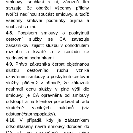
smlouvy, souhlasí s ní, zároveň tím
stvrzuje, že obdržel všechny přílohy
tvořící nedílnou součást smlouvy, a tudíž
všechny smluvní podmínky přijímá a
souhlasí s nimi.
4.8.
Podpisem smlouvy o poskytnutí
cestovní služby se CA zavazuje
zákazníkovi zajistit službu v dohodnutém
rozsahu a kvalitě a v souladu se
sjednanými podmínkami.
4.9.
Právo zákazníka čerpat objednanou
službu cestovního ruchu vzniká
uzavřením smlouvy o poskytnutí cestovní
služby, přičemž v případě, že zákazník
neuhradí cenu služby v plné výši dle
smlouvy, je CA oprávněna od smlouvy
odstoupit a na klientovi požadovat úhradu
skutečně vzniklých nákladů (viz
odstupné/stornopoplatky).
4.10.
V případě, kdy je zákazníkem
odsouhlasený návrh smlouvy doručen do
CA až po vyznačené, resp. jiným