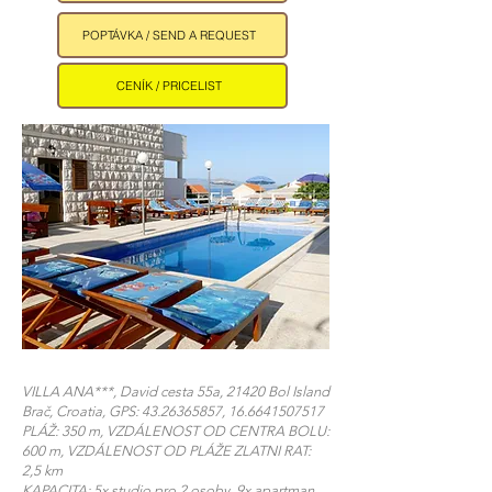
POPTÁVKA / SEND A REQUEST
CENÍK / PRICELIST
VILLA ANA***, David cesta 55a, 21420 Bol Island
Brač, Croatia, GPS:
43.26365857
,
16.6641507517
PLÁŽ: 350 m, VZDÁLENOST OD CENTRA BOLU:
600 m, VZDÁLENOST OD PLÁŽE ZLATNI RAT:
2,5 km
KAPACITA: 5x studio pro 2 osoby, 9x apartman