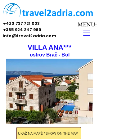
+420 737 721 003
MENU:
+385 924 247 969
info@travel2adria.com
VILLA ANA***
ostrov Brač - Bol
UKAŽ NA MAPĚ / SHOW ON THE MAP