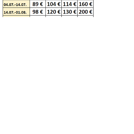
Jedno dítě do 1,99 let bez nároku na lůžko je
zdarma
Cena zahrnuje:
: pronájem apartmánu včetně
spotřeby energií a vody, používání klimatizace,
závěrečný úklid, povlečení, parking, wi-fi, ručníky
(jednorázově na týden / výměna za poplatek)
Cena nezahrnuje:
místní pobytovou taxu, stravování
Povinné příplatky:
místní turistický poplatek (pobytová taxa):
1,80€/noc/dospělá osoba, 0,90€/noc/junior od 12
do 18 let, děti do 12 let turistický poplatek neplatí
Nepovinné příplatky:
10€/vyzvednutí z přístaviště od katamaranu v Bolu k
apartmánům (cena za celé auto až pro 3 osoby)
Příjezdy / odjezdy:
každý den – jednotlivé rezervace