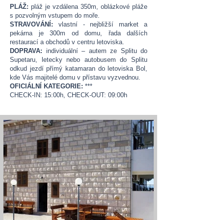
PLÁŽ:
pláž je vzdálena 350m, oblázkové pláže
s pozvolným vstupem do moře.
STRAVOVÁNÍ:
vlastní - nejbližší market a
pekárna je 300m od domu, řada dalších
restaurací a obchodů v centru letoviska.
DOPRAVA:
individuální – autem ze Splitu do
Supetaru, letecky nebo autobusem do Splitu
odkud jezdí přímý katamaran do letoviska Bol,
kde Vás majitelé domu v přístavu vyzvednou.
OFICIÁLNÍ KATEGORIE:
***
CHECK-IN: 15:00h, CHECK-OUT: 09:00h​