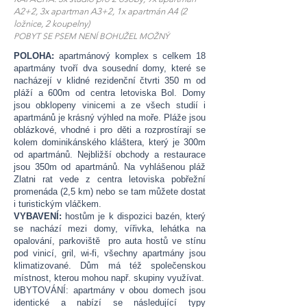
A2+2, 3x apartman A3+2, 1x apartmán A4 (2
ložnice, 2 koupelny)
POBYT SE PSEM NENÍ BOHUŽEL MOŽNÝ
POLOHA:
apartmánový komplex s celkem 18
apartmány tvoří dva sousední domy, které se
nacházejí v klidné rezidenční čtvrti 350 m od
pláží a 600m od centra letoviska Bol. Domy
jsou obklopeny vinicemi a ze všech studií i
apartmánů je krásný výhled na moře. Pláže jsou
oblázkové, vhodné i pro děti a rozprostírají se
kolem dominikánského kláštera, který je 300m
od apartmánů. Nejbližší obchody a restaurace
jsou 350m od apartmánů. Na vyhlášenou pláž
Zlatni rat vede z centra letoviska pobřežní
promenáda (2,5 km) nebo se tam můžete dostat
i turistickým vláčkem.
VYBAVENÍ:
hostům je k dispozici bazén, který
se nachází mezi domy, vířivka, lehátka na
opalování, parkoviště pro auta hostů ve stínu
pod vinicí, gril, wi-fi, všechny apartmány jsou
klimatizované. Dům má též společenskou
místnost, kterou mohou např. skupiny využívat.
UBYTOVÁNÍ: apartmány v obou domech jsou
identické a nabízí se následující typy