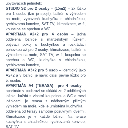
ubytovacích jednotek:
STUDIO S2 pro 2 osoby – (15m2)
– 2x lůžko
pro 1 osobu (lze je spojit), balkón s výhledem
na moře, vybavená kuchyňka s chladničkou,
rychlovarná konvice, SAT TV, klimatizace, wi-fi,
koupelna se sprchou a WC.
APARTMÁN A2+2 pro 4 osoby
– jedna
oddělená ložnice s manželským lůžkem,
obývací pokoj s kuchyňkou a rozkládací
pohovkou až pro 2 osoby, klimatizace, balkón s
výhledem na moře, SAT TV, wi-fi, koupelna se
sprchou a WC, kuchyňka s chladničkou,
rychlovarná konvice,
APARTMÁN A3+2 pro 5 osob
– identický jako
A2+2 a v ložnici je navíc další pevné lůžko pro
5. osobu.
APARTMÁN A4 (TERASA) pro 4 osoby
–
apartmán v podkroví se skládá ze 2 oddělených
ložnic, každá s vlastní koupelnou a WC a mezi
ložnicemi je terasa s nádherným přímým
výhledem na moře, kde je umístěna kuchyňka
oddělená od terasy samotné posuvnými dveřmi.
Klimatizace je v každé ložnici. Na terase
kuchyňka s chladničkou, rychlovarná konvice,
SAT TV.