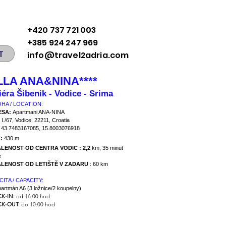
+420 737 721 003
+385 924 247 969
T
info@travel2adria.com
LLA ANA&NINA****
iéra Šibenik - Vodice - Srima
HA / LOCATION:
ESA:
Apartmani ANA-NINA
 I./67, Vodice, 22211, Croatia
:
43.7483167085, 15.8003076918
:
430 m
LENOST OD CENTRA VODIC : 2,2
km, 35 minut
e
LENOST OD LETIŠTĚ V ZADARU
: 60 km
CITA / CAPACITY:
partmán A6 (3 ložnice/2 koupelny)
K-IN:
od 16:00 hod
K-OUT:
do 10:00 hod