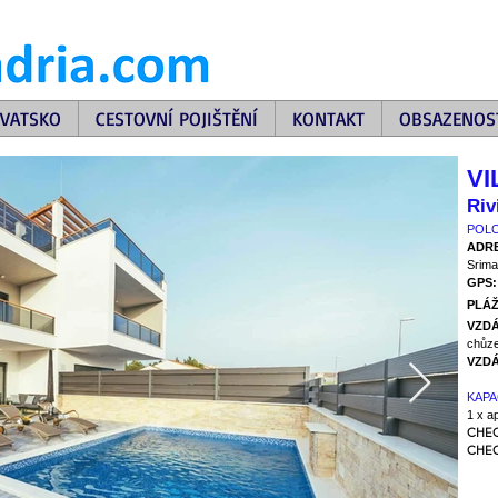
VATSKO
CESTOVNÍ POJIŠTĚNÍ
KONTAKT
OBSAZENOS
VI
Riv
POLO
ADR
Srima
GPS
PLÁŽ
VZDÁ
chůz
VZDÁ
KAPA
1 x a
CHEC
CHEC