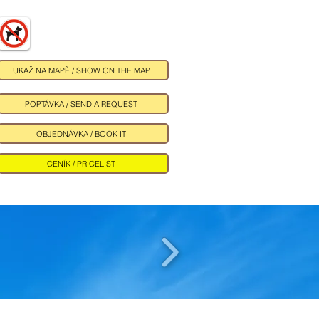
UKAŽ NA MAPĚ / SHOW ON THE MAP
POPTÁVKA / SEND A REQUEST
OBJEDNÁVKA / BOOK IT
CENÍK / PRICELIST