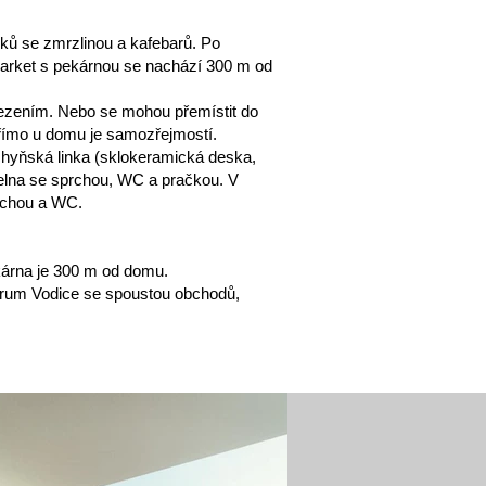
ků se zmrzlinou a kafebarů. Po
rmarket s pekárnou se nachází 300 m od
osezením. Nebo se mohou přemístit do
 přímo u domu je samozřejmostí.
chyňská linka (sklokeramická deska,
pelna se sprchou, WC a pračkou. V
rchou a WC.
ekárna je 300 m od domu.
ntrum Vodice se spoustou obchodů,