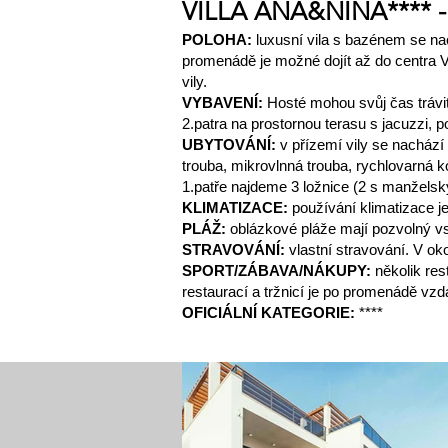
VILLA ANA&NINA**** - 
POLOHA:
luxusní vila s bazénem se na
promenádě je možné dojít až do centra V
vily.
VYBAVENÍ:
Hosté mohou svůj čas trávit
2.patra na prostornou terasu s jacuzzi, 
UBYTOVÁNÍ:
v přízemí vily se nacház
trouba, mikrovlnná trouba, rychlovarná 
1.patře najdeme 3 ložnice (2 s manžels
KLIMATIZACE:
používání klimatizace j
PLÁŽ:
oblázkové pláže mají pozvolný vstu
STRAVOVÁNÍ:
vlastní stravování. V o
SPORT/ZÁBAVA/NÁKUPY:
několik re
restaurací a tržnicí je po promenádě vzd
OFICIÁLNÍ KATEGORIE:
****
FOTOGALERIE