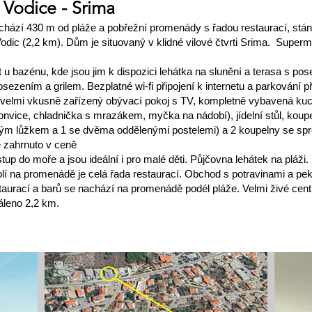
Vodice - Srima
chází 430 m od pláže a pobřežní promenády s řadou restaurací, stán
odic (2,2 km). Dům je situovaný v klidné vilové čtvrti Srima. Supe
 u bazénu, kde jsou jim k dispozici lehátka na slunění a terasa s p
posezením a grilem. Bezplatné wi-fi připojení k internetu a parkování
í velmi vkusně zařízený obývací pokoj s TV, kompletně vybavená ku
konvice, chladnička s mrazákem, myčka na nádobí), jídelní stůl, kou
kým lůžkem a 1 se dvěma oddělenými postelemi) a 2 koupelny se sp
e zahrnuto v ceně
p do moře a jsou ideální i pro malé děti. Půjčovna lehátek na pláži.
kolí na promenádě je celá řada restaurací. Obchod s potravinami a p
staurací a barů se nachází na promenádě podél pláže. Velmi živé ce
áleno 2,2 km.