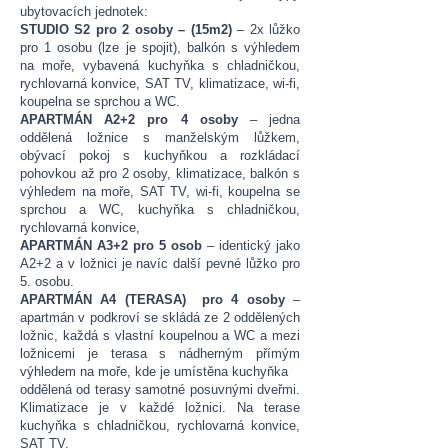
ubytovacích jednotek:
STUDIO S2 pro 2 osoby – (15m2)
– 2x lůžko
pro 1 osobu (lze je spojit), balkón s výhledem
na moře, vybavená kuchyňka s chladničkou,
rychlovarná konvice, SAT TV, klimatizace, wi-fi,
koupelna se sprchou a WC.
APARTMÁN A2+2 pro 4 osoby
– jedna
oddělená ložnice s manželským lůžkem,
obývací pokoj s kuchyňkou a rozkládací
pohovkou až pro 2 osoby, klimatizace, balkón s
výhledem na moře, SAT TV, wi-fi, koupelna se
sprchou a WC, kuchyňka s chladničkou,
rychlovarná konvice,
APARTMÁN A3+2 pro 5 osob
– identický jako
A2+2 a v ložnici je navíc další pevné lůžko pro
5. osobu.
APARTMÁN A4 (TERASA) pro 4 osoby
–
apartmán v podkroví se skládá ze 2 oddělených
ložnic, každá s vlastní koupelnou a WC a mezi
ložnicemi je terasa s nádherným přímým
výhledem na moře, kde je umístěna kuchyňka
oddělená od terasy samotné posuvnými dveřmi.
Klimatizace je v každé ložnici. Na terase
kuchyňka s chladničkou, rychlovarná konvice,
SAT TV.