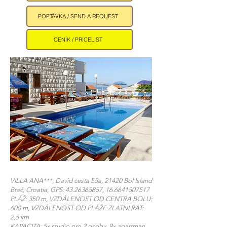
POPTÁVKA / SEND A REQUEST
CENÍK / PRICELIST
VILLA ANA***, David cesta 55a, 21420 Bol Island
Brač, Croatia, GPS:
43.26365857
,
16.6641507517
PLÁŽ: 350 m, VZDÁLENOST OD CENTRA BOLU:
600 m, VZDÁLENOST OD PLÁŽE ZLATNI RAT:
2,5 km
KAPACITA: 5x studio pro 2 osoby, 9x apartman