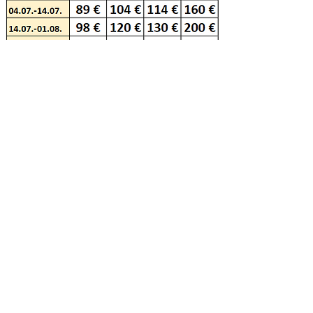
Jedno dítě do 1,99 let bez nároku na lůžko je
zdarma
Cena zahrnuje:
: pronájem apartmánu včetně
spotřeby energií a vody, používání klimatizace,
závěrečný úklid, povlečení, parking, wi-fi, ručníky
(jednorázově na týden / výměna za poplatek)
Cena nezahrnuje:
místní pobytovou taxu, stravování
Povinné příplatky:
místní turistický poplatek (pobytová taxa):
1,80€/noc/dospělá osoba, 0,90€/noc/junior od 12
do 18 let, děti do 12 let turistický poplatek neplatí
Nepovinné příplatky:
10€/vyzvednutí z přístaviště od katamaranu v Bolu k
apartmánům (cena za celé auto až pro 3 osoby)
Příjezdy / odjezdy:
každý den – jednotlivé rezervace