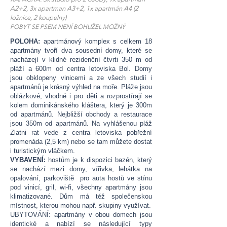
A2+2, 3x apartman A3+2, 1x apartmán A4 (2
ložnice, 2 koupelny)
POBYT SE PSEM NENÍ BOHUŽEL MOŽNÝ
POLOHA:
apartmánový komplex s celkem 18
apartmány tvoří dva sousední domy, které se
nacházejí v klidné rezidenční čtvrti 350 m od
pláží a 600m od centra letoviska Bol. Domy
jsou obklopeny vinicemi a ze všech studií i
apartmánů je krásný výhled na moře. Pláže jsou
oblázkové, vhodné i pro děti a rozprostírají se
kolem dominikánského kláštera, který je 300m
od apartmánů. Nejbližší obchody a restaurace
jsou 350m od apartmánů. Na vyhlášenou pláž
Zlatni rat vede z centra letoviska pobřežní
promenáda (2,5 km) nebo se tam můžete dostat
i turistickým vláčkem.
VYBAVENÍ:
hostům je k dispozici bazén, který
se nachází mezi domy, vířivka, lehátka na
opalování, parkoviště pro auta hostů ve stínu
pod vinicí, gril, wi-fi, všechny apartmány jsou
klimatizované. Dům má též společenskou
místnost, kterou mohou např. skupiny využívat.
UBYTOVÁNÍ: apartmány v obou domech jsou
identické a nabízí se následující typy