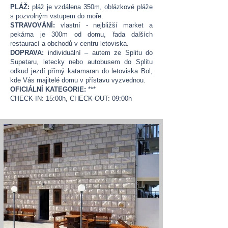
PLÁŽ:
pláž je vzdálena 350m, oblázkové pláže
s pozvolným vstupem do moře.
STRAVOVÁNÍ:
vlastní - nejbližší market a
pekárna je 300m od domu, řada dalších
restaurací a obchodů v centru letoviska.
DOPRAVA:
individuální – autem ze Splitu do
Supetaru, letecky nebo autobusem do Splitu
odkud jezdí přímý katamaran do letoviska Bol,
kde Vás majitelé domu v přístavu vyzvednou.
OFICIÁLNÍ KATEGORIE:
***
CHECK-IN: 15:00h, CHECK-OUT: 09:00h​