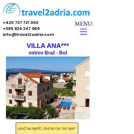
+420 737 721 003
MENU:
+385 924 247 969
info@travel2adria.com
VILLA ANA***
ostrov Brač - Bol
UKAŽ NA MAPĚ / SHOW ON THE MAP