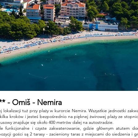
- Omiš - Nemira ​
lokalizacji tuż przy plaży w kurorcie Nemira. Wszystkie jednostki zak
kilka kroków i jesteś bezpośrednio na pięknej żwirowej plaży ze sto
owy znajduje się około 400 metrów dalej na autostradzie.
le funkcjonalne i czyste zakwaterowanie, gdzie głównym atutem dom
cji gości są 2 tarasy - zacieniony taras z miejscami do siedzenia i g