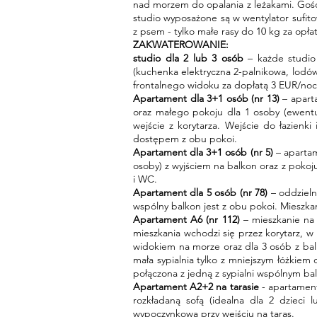
nad morzem do opalania z leżakami. Gości
studio wyposażone są w wentylator sufito
z psem - tylko małe rasy do 10 kg za opł
ZAKWATEROWANIE:
studio dla 2 lub 3 osób
– każde studio 
(kuchenka elektryczna 2-palnikowa, lodów
frontalnego widoku za dopłatą 3 EUR/noc
Apartament dla 3+1 osób (nr 13)
– aparta
oraz małego pokoju dla 1 osoby (ewentu
wejście z korytarza. Wejście do łazienki
dostępem z obu pokoi.
Apartament dla 3+1 osób (nr 5)
– apartam
osoby) z wyjściem
na balkon oraz z pokoj
i WC.
Apartament dla 5 osób (nr 78)
– oddzieln
wspólny balkon jest z obu pokoi. Mieszk
Apartament A6 (nr 112)
– mieszkanie na 
mieszkania wchodzi się przez korytarz, w
widokiem na morze oraz dla 3 osób z bal
mała sypialnia tylko z mniejszym łóżkiem 
połączona z jedną z sypialni wspólnym b
Apartament A2+2
na tarasie
- apartament
rozkładaną sofą (idealna dla 2 dzieci 
wypoczynkową przy wejściu na taras.