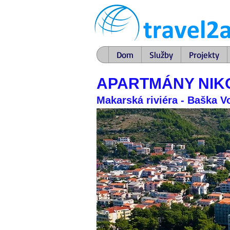
Dom
Služby
Projekty
APARTMÁNY NIKO
Makarská riviéra - Baška V