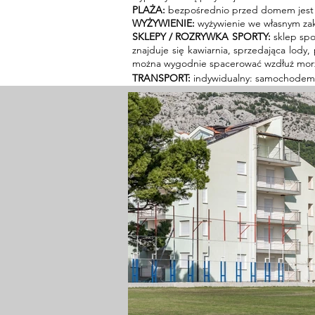
PLAŻA:
bezpośrednio przed domem jest p
WYŻYWIENIE:
wyżywienie we własnym zakr
SKLEPY / ROZRYWKA SPORTY:
sklep spo
znajduje się kawiarnia, sprzedająca lody
można wygodnie spacerować wzdłuż morz
TRANSPORT:
indywidualny: samochodem