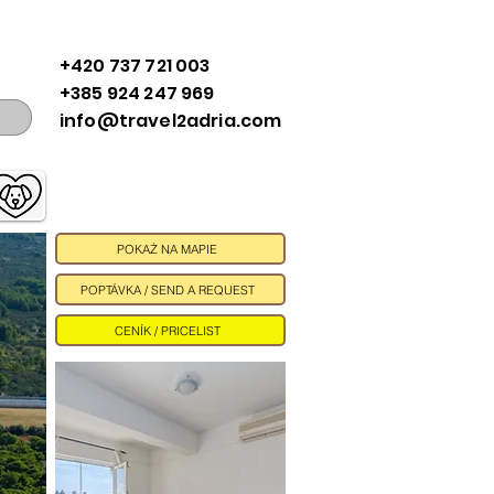
+420 737 721 003
+385 924 247 969
info@travel2adria.com
POKAŻ NA MAPIE
POPTÁVKA / SEND A REQUEST
CENÍK / PRICELIST