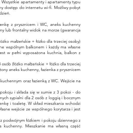
. Wszystkie apartamenty i apartamenty typu
ny dostęp do internetu wi-fi. Możliwy pobyt
dzień.
azienkę z prysznicem i WC, aneks kuchenny
zny lub frontalny widok na morze (gwarancja
żko małżeńskie + łóżko dla trzeciej osoby)
czone wspólnym balkonem i każdy ma własne
 jest w pełni wyposażona kuchnia, balkon z
osób (łóżko małżeńskie + łóżko dla trzeciej
żony aneks kuchenny, łazienka z prysznicem
m kuchennym oraz łazienką z WC. Wejście na
okoju i składa się w sumie z 3 pokoi - do
nych sypialni dla 2 osób z loggią i bocznym
enkę i toaletę. W skład mieszkania wchodzi
własne wejście ze wspólnego korytarza i jest
i z podwójnym łóżkiem i pokoju dziennego z
neks kuchenny. Mieszkanie ma własną część