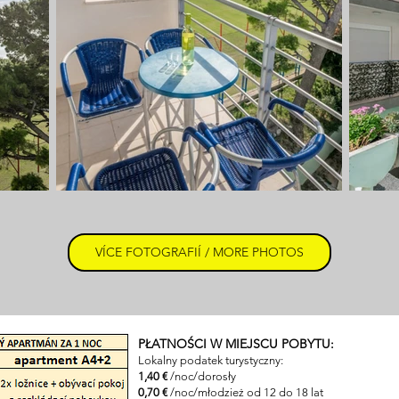
VÍCE FOTOGRAFIÍ / MORE PHOTOS
PŁATNOŚCI W MIEJSCU POBYTU:
Lokalny podatek turystyczny:
1,40 €
/noc/dorosły
0,70 €
/noc/młodzież od 12 do 18 lat