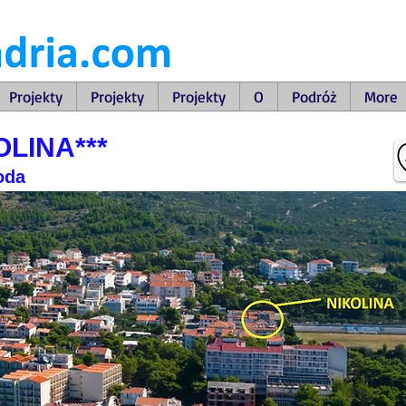
Projekty
Projekty
Projekty
O
Podróż
More
LINA***
oda