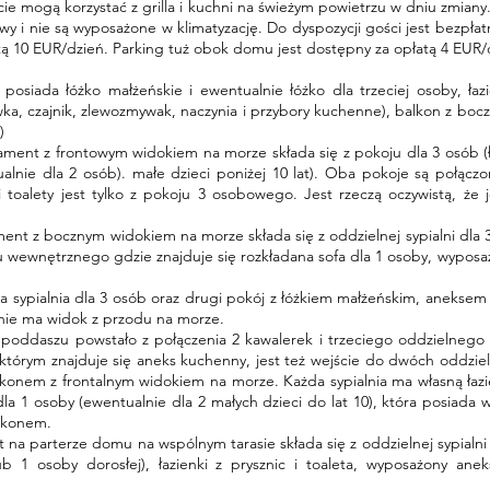
e mogą korzystać z grilla i kuchni na świeżym powietrzu w dniu zmiany
wy i nie są wyposażone w klimatyzację. Do dyspozycji gości jest bezpłat
atą 10 EUR/dzień. Parking tuż obok domu jest dostępny za opłatą 4 EUR/
posiada łóżko małżeńskie i ewentualnie łóżko dla trzeciej osoby, ł
ka, czajnik, zlewozmywak, naczynia i przybory kuchenne), balkon z boc
)
ment z frontowym widokiem na morze składa się z pokoju dla 3 osób (łó
alnie dla 2 osób). małe dzieci poniżej 10 lat). Oba pokoje są połą
 i toalety jest tylko z pokoju 3 osobowego. Jest rzeczą oczywistą, że
ent z bocznym widokiem na morze składa się z oddzielnej sypialni dla 3 
u wewnętrznego gdzie znajduje się rozkładana sofa dla 1 osoby, wyposa
a sypialnia dla 3 osób oraz drugi pokój z łóżkiem małżeńskim, anekse
anie ma widok z przodu na morze.
poddaszu powstało z połączenia 2 kawalerek i trzeciego oddzielnego p
 którym znajduje się aneks kuchenny, jest też wejście do dwóch oddziel
konem z frontalnym widokiem na morze. Każda sypialnia ma własną łazi
dla 1 osoby (ewentualnie dla 2 małych dzieci do lat 10), która posiada 
alkonem.
 na parterze domu na wspólnym tarasie składa się z oddzielnej sypialn
lub 1 osoby dorosłej), łazienki z prysznic i toaleta, wyposażony a