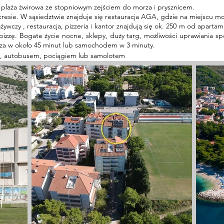
laża żwirowa ze stopniowym zejściem do morza i prysznicem.
esie. W sąsiedztwie znajduje się restauracja AGA, gdzie na miejscu m
żywczy
, restauracja, pizzeria i kantor znajdują się ok. 250 m od apar
, pizzę. Bogate życie nocne, sklepy, duży targ, możliwości uprawiania
a w około 45 minut lub samochodem w 3 minuty.
, autobusem, pociągiem lub samolotem