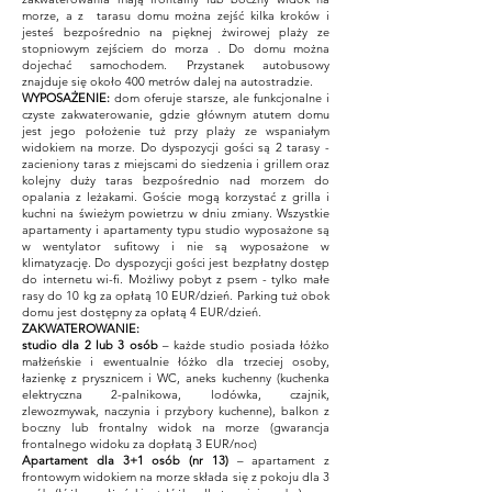
morze, a z tarasu domu można zejść kilka kroków i
jesteś bezpośrednio na pięknej żwirowej plaży ze
stopniowym zejściem do morza . Do domu można
dojechać samochodem. Przystanek autobusowy
znajduje się około 400 metrów dalej na autostradzie.
WYPOSAŻENIE:
dom oferuje starsze, ale funkcjonalne i
czyste zakwaterowanie, gdzie głównym atutem domu
jest jego położenie tuż przy plaży ze wspaniałym
widokiem na morze. Do dyspozycji gości są 2 tarasy -
zacieniony taras z miejscami do siedzenia i grillem oraz
kolejny duży taras bezpośrednio nad morzem do
opalania z leżakami. Goście mogą korzystać z grilla i
kuchni na świeżym powietrzu w dniu zmiany. Wszystkie
apartamenty i apartamenty typu studio wyposażone są
w wentylator sufitowy i nie są wyposażone w
klimatyzację. Do dyspozycji gości jest bezpłatny dostęp
do internetu wi-fi. Możliwy pobyt z psem - tylko małe
rasy do 10 kg za opłatą 10 EUR/dzień. Parking tuż obok
domu jest dostępny za opłatą 4 EUR/dzień.
ZAKWATEROWANIE:
studio dla 2 lub 3 osób
– każde studio posiada łóżko
małżeńskie i ewentualnie łóżko dla trzeciej osoby,
łazienkę z prysznicem i WC, aneks kuchenny (kuchenka
elektryczna 2-palnikowa, lodówka, czajnik,
zlewozmywak, naczynia i przybory kuchenne), balkon z
boczny lub frontalny widok na morze (gwarancja
frontalnego widoku za dopłatą 3 EUR/noc)
Apartament dla 3+1 osób (nr 13)
– apartament z
frontowym widokiem na morze składa się z pokoju dla 3