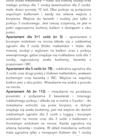
osób (łóżko małżeńskie + łóżko dla trzeciej osoby) oraz
małego pokoju dla 1 osoby (ewentualnie dla 2 osób).
małe dzieci poniżej 10 lat). Oba pokoje są połączone
wspólnym balkonem i każdy ma własne wejście z
korytarza. Wejście do łazienki i toalety jest tylko z
pokoju 3 osobowego. Jest rzeczą oczywistą, że jest w
pełni wyposażona kuchnia, balkon z dostępem z obu
pokoi.
Apartament dla 3+1 osób (nr 5)
– apartament z
bocznym widokiem na morze składa się z oddzielnej
sypialni dla 3 osób (łóżko małżeńskie + łóżko dla
trzeciej osoby) z wyjściem
na balkon oraz z pokoju
wewnętrznego gdzie znajduje się rozkładana sofa dla 1
osoby, wyposażony aneks kuchenny, łazienka z
prysznicem i WC.
Apartament dla 5 osób (nr 78)
– oddzielna sypialnia dla
3 osób oraz drugi pokój z łóżkiem małżeńskim, aneksem
kuchennym oraz łazienką z WC. Wejście na wspólny
balkon jest z obu pokoi. Mieszkanie ma widok z przodu
na morze.
Apartament A6 (nr 112)
– mieszkanie na poddaszu
powstało z połączenia 2 kawalerek i trzeciego
oddzielnego pokoju i składa się w sumie z 3 pokoi - do
mieszkania wchodzi się przez korytarz, w którym
znajduje się aneks kuchenny, jest też wejście do dwóch
oddzielnych sypialni dla 2 osób z loggią i bocznym
widokiem na morze oraz dla 3 osób z balkonem z
frontalnym widokiem na morze. Każda sypialnia ma
własną łazienkę i toaletę. W skład mieszkania wchodzi
mała sypialnia tylko z mniejszym łóżkiem dla 1 osoby