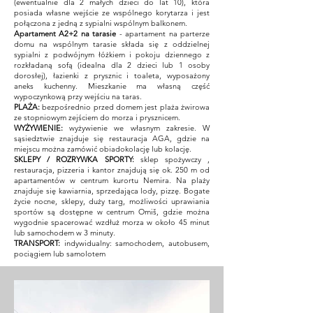
(ewentualnie dla 2 małych dzieci do lat 10), która
posiada własne wejście ze wspólnego korytarza i jest
połączona z jedną z sypialni wspólnym balkonem.
Apartament A2+2
na tarasie
- apartament na parterze
domu na wspólnym tarasie składa się z oddzielnej
sypialni z podwójnym łóżkiem i pokoju dziennego z
rozkładaną sofą (idealna dla 2 dzieci lub 1 osoby
dorosłej), łazienki z prysznic i toaleta, wyposażony
aneks kuchenny. Mieszkanie ma własną część
wypoczynkową przy wejściu na taras.
PLAŻA:
bezpośrednio przed domem jest plaża żwirowa
ze stopniowym zejściem do morza i prysznicem.
WYŻYWIENIE:
wyżywienie we własnym zakresie. W
sąsiedztwie znajduje się restauracja AGA, gdzie na
miejscu można zamówić obiadokolację lub kolację.
SKLEPY / ROZRYWKA SPORTY:
sklep spożywczy
,
restauracja, pizzeria i kantor znajdują się ok. 250 m od
apartamentów w centrum kurortu Nemira. Na plaży
znajduje się kawiarnia, sprzedająca lody, pizzę. Bogate
życie nocne, sklepy, duży targ, możliwości uprawiania
sportów są dostępne w centrum Omiš, gdzie można
wygodnie spacerować wzdłuż morza w około 45 minut
lub samochodem w 3 minuty.
TRANSPORT:
indywidualny: samochodem, autobusem,
pociągiem lub samolotem