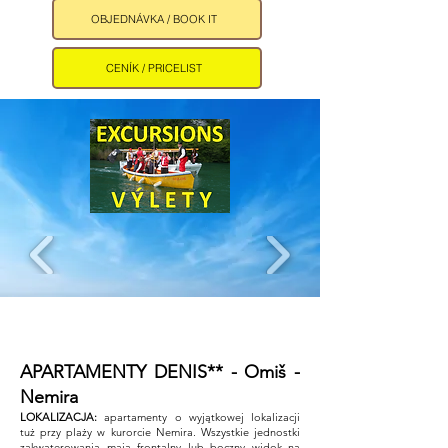
OBJEDNÁVKA / BOOK IT
CENÍK / PRICELIST
APARTAMENTY DENIS** - Omiš -
Nemira ​
LOKALIZACJA:
apartamenty o wyjątkowej lokalizacji
tuż przy plaży w kurorcie Nemira. Wszystkie jednostki
zakwaterowania mają frontalny lub boczny widok na