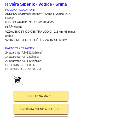
Riviéra Šibenik - Vodice - Srima
POLOHA / LOCATION:
ADRESA: Apartmani Marina***, Srima I, Vodice, 22211,
Croatia
GPS:
43.7474241833
,
15.8019804005
PLÁŽ: 400 m
VZDÁLENOST OD CENTRA VODIC : 2,2 km, 45 minut
chůze
VZDÁLENOST OD LETIŠTĚ V ZADARU : 60 km
KAPACITA / CAPACITY:
2x apartmán A2+1 (1 ložnice)
1x apartmán A4 (2 ložnice)
2x apartmán A4+1 (2 ložnice)
CHECK-IN: od 14:00 hod
CHECK-OUT: do 10:00 hod
POKAŻ NA MAPIE
POPTÁVKA / SEND A REQUEST