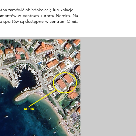
ożna zamówić obiadokolację lub kolację.
partamentów w centrum kurortu Nemira. Na
iania sportów są dostępne w centrum Omiš,