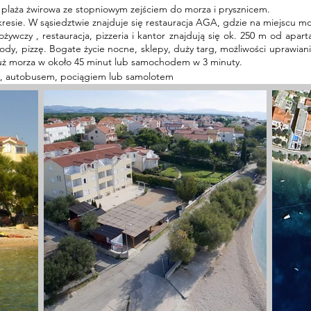
laża żwirowa ze stopniowym zejściem do morza i prysznicem.
esie. W sąsiedztwie znajduje się restauracja AGA, gdzie na miejscu m
ożywczy
, restauracja, pizzeria i kantor znajdują się ok. 250 m od a
a lody, pizzę. Bogate życie nocne, sklepy, duży targ, możliwości upraw
ż morza w około 45 minut lub samochodem w 3 minuty.
, autobusem, pociągiem lub samolotem