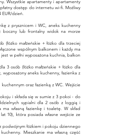
ny. Wszystkie apartamenty i apartamenty
płatny dostęp do internetu wi-fi. Możliwy
4 EUR/dzień.
ienkę z prysznicem i WC, aneks kuchenny
 z boczny lub frontalny widok na morze
 (łóżko małżeńskie + łóżko dla trzeciej
 połączone wspólnym balkonem i każdy ma
że jest w pełni wyposażona kuchnia, balkon
la 3 osób (łóżko małżeńskie + łóżko dla
y, wyposażony aneks kuchenny, łazienka z
m kuchennym oraz łazienką z WC. Wejście
koju i składa się w sumie z 3 pokoi - do
zielnych sypialni dla 2 osób z loggią i
ma własną łazienkę i toaletę. W skład
lat 10), która posiada własne wejście ze
i z podwójnym łóżkiem i pokoju dziennego
eks kuchenny. Mieszkanie ma własną część