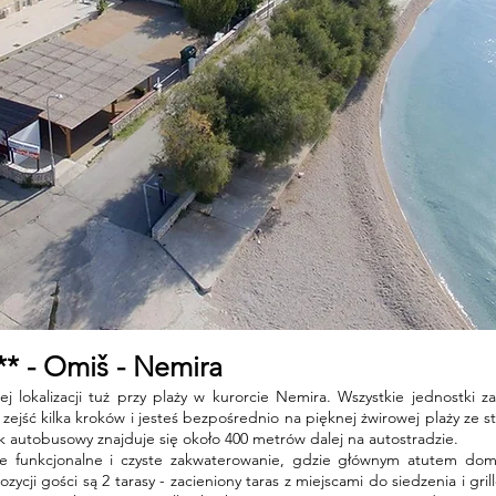
- Omiš - Nemira ​
 lokalizacji tuż przy plaży w kurorcie Nemira. Wszystkie jednostki z
ejść kilka kroków i jesteś bezpośrednio na pięknej żwirowej plaży ze
autobusowy znajduje się około 400 metrów dalej na autostradzie.
e funkcjonalne i czyste zakwaterowanie, gdzie głównym atutem domu
cji gości są 2 tarasy - zacieniony taras z miejscami do siedzenia i gri