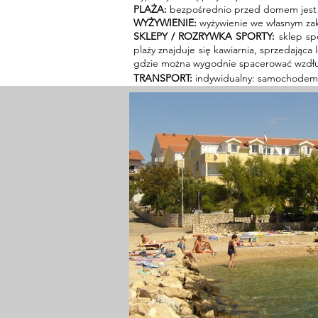
PLAŻA:
bezpośrednio przed domem jest p
WYŻYWIENIE:
wyżywienie we własnym zakr
SKLEPY / ROZRYWKA SPORTY:
sklep sp
plaży znajduje się kawiarnia, sprzedając
gdzie można wygodnie spacerować wzdłu
TRANSPORT:
indywidualny: samochodem