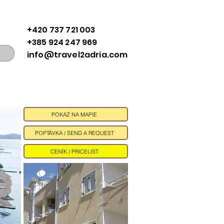
+420 737 721 003
+385 924 247 969
info@travel2adria.com
POKAŻ NA MAPIE
POPTÁVKA / SEND A REQUEST
CENÍK / PRICELIST