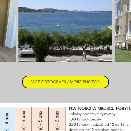
VÍCE FOTOGRAFIÍ / MORE PHOTOS
PŁATNOŚCI W MIEJSCU POBYTU
Lokalny podatek turystyczny:
1,40 €
/noc/dorosły
0,70 €
/noc/młodzież od 12 do 18 lat
dzieci do lat 12 nie płacą podatku