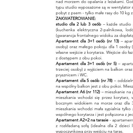
nad morzem do opalania z leżakami. Gośc
typu studio wyposażone są w wentylator su
pobyt z psem - tylko małe rasy do 10 kg 
ZAKWATEROWANIE:
studio dla 2 lub 3 osób
– każde studio p
(kuchenka elektryczna 2-palnikowa, lo
(gwarancja frontalnego widoku za dopłat
Apartament dla 3+1 osób (nr 13)
– apart
osoby) oraz małego pokoju dla 1 osoby (
własne wejście z korytarza. Wejście do łaz
z dostępem z obu pokoi.
Apartament dla 3+1 osób (nr 5)
– aparta
trzeciej osoby) z wyjściem
na balkon oraz
prysznicem i WC.
Apartament dla 5 osób (nr 78)
– oddzieln
na wspólny balkon jest z obu pokoi. Mie
Apartament A6 (nr 112)
– mieszkanie na p
mieszkania wchodzi się przez korytarz, 
bocznym widokiem na morze oraz dla 3 
mieszkania wchodzi mała sypialnia tylko
wspólnego korytarza i jest połączona z j
Apartament A2+2
na tarasie
- apartament
z rozkładaną sofą (idealna dla 2 dzieci
wypoczynkową przy wejściu na taras.