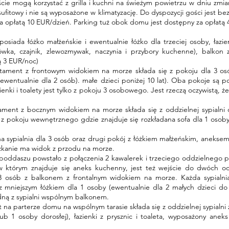
ie mogą korzystać z grilla i kuchni na świeżym powietrzu w dniu zmia
fitowy i nie są wyposażone w klimatyzację. Do dyspozycji gości jest bez
za opłatą 10 EUR/dzień. Parking tuż obok domu jest dostępny za opłatą 
osiada łóżko małżeńskie i ewentualnie łóżko dla trzeciej osoby, łaz
dówka, czajnik, zlewozmywak, naczynia i przybory kuchenne), balkon
ą 3 EUR/noc)
ament z frontowym widokiem na morze składa się z pokoju dla 3 osób
ewentualnie dla 2 osób). małe dzieci poniżej 10 lat). Oba pokoje są
ienki i toalety jest tylko z pokoju 3 osobowego. Jest rzeczą oczywistą, 
ment z bocznym widokiem na morze składa się z oddzielnej sypialni d
 z pokoju wewnętrznego gdzie znajduje się rozkładana sofa dla 1 osob
a sypialnia dla 3 osób oraz drugi pokój z łóżkiem małżeńskim, anekse
szkanie ma widok z przodu na morze.
oddaszu powstało z połączenia 2 kawalerek i trzeciego oddzielnego po
w którym znajduje się aneks kuchenny, jest też wejście do dwóch odd
osób z balkonem z frontalnym widokiem na morze. Każda sypialnia 
 z mniejszym łóżkiem dla 1 osoby (ewentualnie dla 2 małych dzieci do 
edną z sypialni wspólnym balkonem.
 na parterze domu na wspólnym tarasie składa się z oddzielnej sypialn
 lub 1 osoby dorosłej), łazienki z prysznic i toaleta, wyposażony an