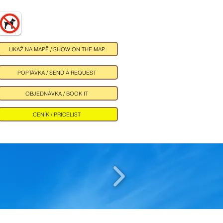
UKAŽ NA MAPĚ / SHOW ON THE MAP
POPTÁVKA / SEND A REQUEST
OBJEDNÁVKA / BOOK IT
CENÍK / PRICELIST