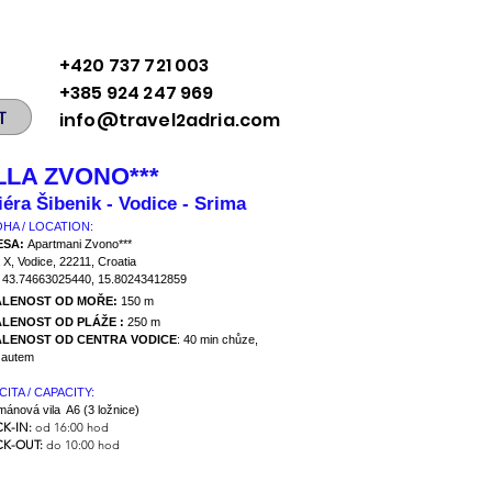
+420 737 721 003
+385 924 247 969
T
info@travel2adria.com
LLA ZVONO***
iéra Šibenik - Vodice - Srima
HA / LOCATION:
ESA:
Apartmani Zvono***
 X, Vodice, 22211, Croatia
:
43.74663025440, 15.80243412859
ÁLENOST OD MOŘE:
150 m
LENOST OD PLÁŽE :
250 m
LENOST OD CENTRA VODICE
: 40 min chůze,
 autem
CITA / CAPACITY:
mánová vila A6 (3 ložnice)
K-IN:
od 16:00 hod
K-OUT:
do 10:00 hod