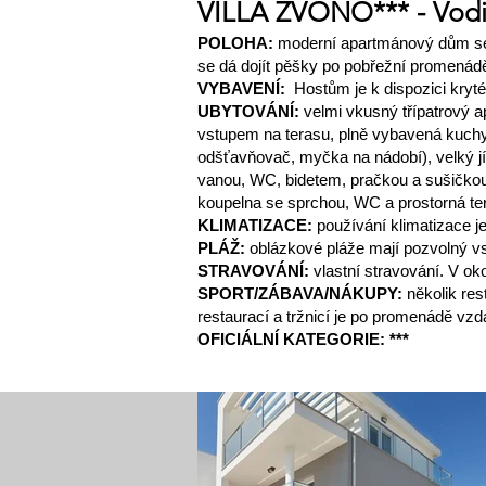
VILLA ZVONO*** - Vodi
POLOHA:
moderní apartmánový dům se 
se dá dojít pěšky po pobřežní promenádě
VYBAVENÍ:
Hostům je k dispozici kryté 
UBYTOVÁNÍ:
velmi vkusný třípatrový 
vstupem na terasu, plně vybavená kuchy
odšťavňovač, myčka na nádobí), velký jí
vanou, WC, bidetem, pračkou a sušičkou.
koupelna se sprchou, WC a prostorná te
KLIMATIZACE:
používání klimatizace j
PLÁŽ:
oblázkové pláže mají pozvolný vstu
STRAVOVÁNÍ:
vlastní stravování. V ok
SPORT/ZÁBAVA/NÁKUPY:
několik res
restaurací a tržnicí je po promenádě vzd
OFICIÁLNÍ KATEGORIE: ***
FOTOGALERIE