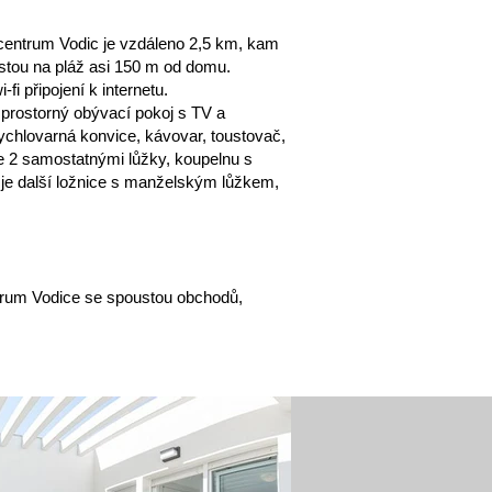
centrum Vodic je vzdáleno 2,5 km, kam
estou na pláž asi 150 m od domu.
fi připojení k internetu.
prostorný obývací pokoj s TV a
chlovarná konvice, kávovar, toustovač,
e 2 samostatnými lůžky, koupelnu s
e je další ložnice s manželským lůžkem,
ntrum Vodice se spoustou obchodů,