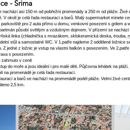
ce - Srima
nachází asi 150 m od pobřežní promenády a 250 m od pláže. Živé 
. V okolí je celá řada restaurací a barů. Malý supermarket minete c
parkoviště pro 2 auta přímo u domu, venkovní posezení s grilem a wi-
apartmán působí světlým a vzdušným dojmem. V přízemí se nachází 
ňská linka (chladnička s mrazákem, sklokeramická deska, trouba, ry
delní stůl a samostatné WC. V 1.patře najdeme 2 oddělené ložnice s
 Z jedné z ložnic je vstup na vlastní balkón s posezením. Ve 2.patř
rasa s posezením.
e zahrnuto v ceně
p do moře a jsou ideální i pro malé děti. Půjčovna lehátek na pláži.
olí na promenádě je celá řada restaurací.
taurací a barů se nachází na promenádě podél pláže. Velmi živé ce
áleno 2,5 km.