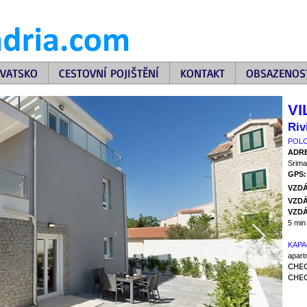
VATSKO
CESTOVNÍ POJIŠTĚNÍ
KONTAKT
OBSAZENOS
VI
Riv
POLO
ADR
Srima
GPS
VZD
VZDÁ
VZDÁ
5 min
KAPA
apart
CHEC
CHEC