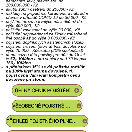
nemocnici, léky, převoz atd. do
100.000.000
,- Kč
akutní zubní ošetření do 20.000,- Kč
náklady na případnou karanténu a náhradní
převoz v případě COVID-19 do 30.000,- Kč
pojištění úrazu a trvalých následků až do
výše 400.000,- Kč
pojištění zavazadel do výše 20.000,- Kč
pojištění odpovědnosti za škody způsobené
jiné osobě až do výše
3.000.000
,- Kč
pojištění doplňkových asistenčních služeb
pojištění zrušení (storna) Vaší dovolené do
výše 20.000,- Kč/osoba (20% spoluúčast)
denní sazba této pojistky pro děti do 18 let
je
62,- Kč/den
a pro seniory nad 70 let pak
166,- Kč/den
s příplatkem 35% se dá pojistka rozšířit
na 100% krytí storna dovolené, tj.
pojišťovna Vám vrátí kompletní cenu
dovolené při stornu
ÚPLNÝ CENÍK POJIŠTĚNÍ
VŠEOBECNÉ POJISTNÉ PODMÍNKY
PŘEHLED POJISTNÉHO PLNĚNÍ KE STAŽENÍ (PDF)