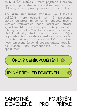
ASISTENČNÍ SLUŽBY
- máte pojištěné i náklady
spojené např. se ztrátou nebo odcizením cestovních
dokladů, pojištění právní pomoci v zahraničí a další.
POJIŠTĚNÍ PRO PŘÍPAD STORNA
- velmi důležité
pojištění, které ochrání Vaši již zaplacenou
dovolenou před tím, že na ni nebudete moci z
Vážných zdravotních nebo rodinných důvodů
vycestovat. Můžete si tak pojistit třeba jen samotné
letenky nebo celou Vaši dovolenou včetně hotelu a
dalších služeb, které jste si zakoupili. Výše
pojistného závisí na celkové ceně cestovních služeb
za osobu a dále na tom zda se pojistíte na vrácení
100% zaplacené částky, tj. bez spoluúčasti nebo jen
na vrácení 80% stornop
oplatků, tj. se 20%
spoluúčastí.
ÚPLNÝ CENÍK POJIŠTĚNÍ
ÚPLNÝ PŘEHLED POJISTNÉHO PLNĚNÍ KE STAŽENÍ (PDF)
SAMOTNÉ POJIŠTĚNÍ
DOVOLENÉ PRO PŘÍPAD