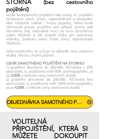
STORNA
(bez cestovního
pojištění)
Vedle komplexního pojištění Vaší osoby vč. pojištění
léčebných výloh, úrazu, odpovědnosti a zavazadel,
Vám můžeme udělat i holou pojistku, která bude
zahrnovat pouze pojištění pro případ storna Vaší
dovolené, kdy nebudete moci na svou dovolenou
odjet. Můžete si tak pojistit třeba jen samotnou
letenku, jízdenku nebo hotel, který objednáváte
dopředu. .
Výše pojistného se určuje na základě ceny cestovní
služby, kterou chc
ete pojistit.
CENÍK SAMOTNÉHO POJIŠTĚNÍ NA STORNO:
1) pojištění dovolené do 200.000,- Kč
/osoba s 20%
spolučastí, tj. pojišťovna vrátí 80% stornopoplatku, je
za
3
,00
%
z celkové ceny cestovních služeb
2)
pojištění dovolené do 200.000,- Kč
/osoba bez
spoluúčasti, tj. pojišťovna vrátí 100% stornopoplatku,
je za
4,00%
z celkové ceny cestovních služeb
OBJEDNÁVKA SAMOTNÉHO POJIŠTĚNÍ NA STORNO
VOLITELNÁ
PŘIPOJIŠTĚNÍ, KTERÁ SI
MŮŽETE
DOKOUPIT