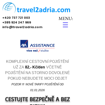
+420 737 721 003
MENU:
+385 924 247 969
info@travel2adria.com
KOMPLEXNÍ CESTOVNÍ POJIŠTĚNÍ
UŽ ZA
8
2,- Kč/den
VČETNĚ
POJIŠTĚNÍ NA STORNO DOVOLENÉ
POKUD NEBUDETE MOCI ODJET
POZOR !!! NOVÉ TARIFY POJIŠTĚNÍ OD
01.01.2026
CESTUJTE BEZPEČNĚ A BEZ