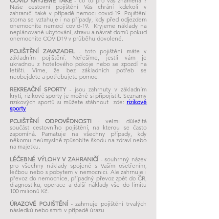
​COVID KRYJEME TAKÉ
- co to pro vás znamená ?
Naše cestovní pojištění Vás chrání kdekoli v
zahraničí také v případě nemoci covid-19. Pojištění
storna se vztahuje i na případy, kdy před odjezdem
onemocníte nemocí covid-19.
Kryjeme náklady na
neplánované ubytování, stravu a návrat domů pokud
onemocníte COVID19 v průběhu dovolené.
​POJIŠTĚNÍ ZAVAZADEL
- toto pojištění máte v
základním pojištění. Neřešíme, jestli vám je
ukradnou z hotelového pokoje nebo se zpozdí na
letišti. Víme, že bez základních potřeb se
neobejdete a potřebujete pomoc.
REKREAČNÍ SPORTY
- jsou zahrnuty v základním
krytí, rizikové sporty j
e možné si připojistit. Seznamy
rizikových sportů si můžete stáhnout zde:
rizikové
sporty
​POJIŠTĚNÍ ODPOVĚDNOSTI
- velmi důležitá
součást cestovního pojištění, na kterou se často
zapomíná. Pamatuje na všechny případy, kdy
někomu neúmyslně způsobíte škodu na zdraví nebo
na majetku.
LÉČEBNÉ VÝLOHY V ZAHRANIČÍ
- souhrnný název
pro všechny náklady spojené s Vaším ošetřením,
léčbou nebo s pobytem v nemocnici. Ale zahrnuje i
převoz do nemocnice, případný převoz zpět do ČR,
diagnostiku, operace a další náklady vše do limitu
100 milionů Kč.
ÚRAZOVÉ POJIŠTĚNÍ
- zahrnuje pojištění trvalých
následků nebo smrti v případě úrazu