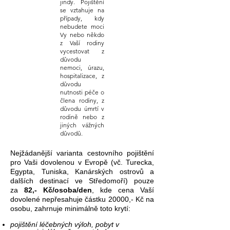
jindy. Pojištění
se vztahuje na
případy, kdy
nebudete moci
Vy nebo někdo
z Vaší rodiny
vycestovat z
důvodu
nemoci, úrazu,
hospitalizace, z
důvodu
nutnosti péče o
člena rodiny, z
důvodu úmrtí v
rodině nebo z
jiných vážných
důvodů.
Nejžádanější varianta cestovního pojištění
pro Vaši dovolenou v Evropě (vč. Turecka,
Egypta, Tuniska, Kanárských ostrovů a
dalších destinací ve Středomoří) pouze
za
8
2,- Kč/osoba/den
,
kde cena Vaší
dovolené nepřesahuje částku 20000,- Kč na
osobu, zahrnuje minimálně toto krytí:
pojištění léčebných výloh, pobyt v