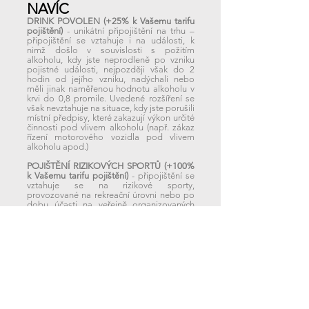
NAVÍC
DRINK POVOLEN (+25%
k Vašemu tarifu
pojištění)
-
unikátní připojištění na trhu –
připojištění se vztahuje i na události, k
nimž došlo v souvislosti s požitím
alkoholu, kdy jste neprodleně po vzniku
pojistné události, nejpozději však do 2
hodin od jejího vzniku, nadýchali
nebo
měli jinak naměřenou hodnotu alkoholu v
krvi do 0,8 promile. Uvedené rozšíření se
však nevztahuje na situace, kdy jste porušili
místní předpisy, které zakazují výkon určité
činnosti pod vlivem alkoholu (např. zákaz
řízení motorového vozidla pod vlivem
alkoholu apod.)
POJIŠTĚNÍ RIZIKOVÝCH SPORTŮ (+100%
k Vašemu tarifu pojištění)
-
připojištění se
vztahuje se na rizikové sporty,
provozované na rekreační úrovni nebo po
dobu účasti na veřejně organizovaných
sportovních soutěžích a přípravu na ně,
dále pak na běžné sporty provozované po
dobu účasti na veřejně organizovaných
sportovních soutěžích a přípravu na ně.
Přehled rizikových sportů je ke stažení zde:
rizikové sporty
POJIŠTĚNÍ CHRONICKÉHO
ONEMOCNÉNÍ (+100% k Vašemu tarifu
pojištění)
- nad rámec plnění léčebných