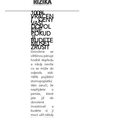
RIZIKA
100%
VRÁCEN
Í CENY
VAŠÍ
DOVOL
ENÉ
POKUD
JI
BUDETE
MUSET
ZRUŠIT
Dovolená se
většinou pánuje
hodně dopředu
a nikdy nevíte
co se může do
odjezdu stát.
100% pojištění
stornopoplatků
Vám zaručí, že
nepřijdete o
peníze, které
jste již do
dovolené
investovali a
budete si ji
moct užít někdy