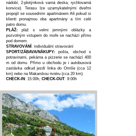
nádobí, 2-plotýnková varná deska, rychlovarná
konvice). Terasu lze uzamykatelnými dveřmi
propojit se sousedním apartmánem A6 pokud si
klienti pronajmou oba apartmány a tím celé
patro domu.
PLÁŽ:
pláž s velmi jemnými oblázky a
pozvolným vstupem do moře se nachází přímo
pod domem.
STRAVOVÁNÍ
: individuální stravování
SPORT/ZÁBAVA/NÁKUPY:
pošta, obchod s
potravinami, pekárna a pizzerie se nachází 400
m od domu. Přímo u obchodu je i autobusová
zastávka odkud jezdí linka do Omiše (cca 12
km) nebo na Makarskou riviéru (cca 20 km).
CHECK-IN
: 15:00h,
CHECK-OUT
: 9:00h​