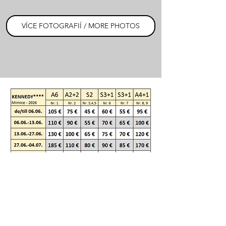
VÍCE FOTOGRAFIÍ / MORE PHOTOS
Jedno dítě do 1,99 let bez nároku na lůžko je zdarma
Cena zahrnuje
: pronájem apartmánu včetně spotřeby