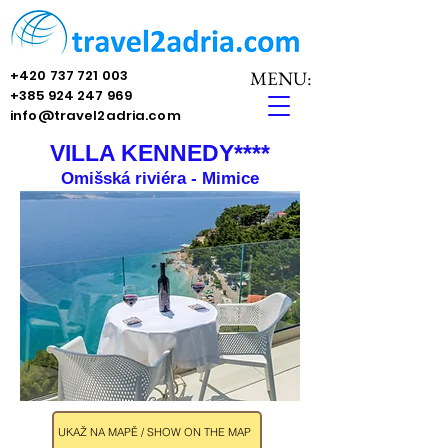
+420 737 721 003
MENU:
+385 924 247 969
info@travel2adria.com
VILLA KENNEDY****
Omišská riviéra - Mimice
UKAŽ NA MAPĚ / SHOW ON THE MAP