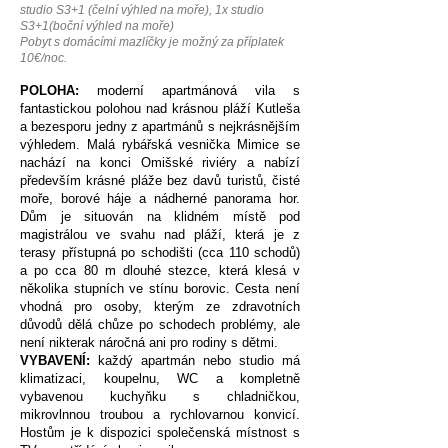
studio S3+1 (čelní výhled na moře), 1x studio
S3+1(boční výhled na moře)
Pobyt s domácími mazlíčky je možný za příplatek
10€/noc.
POLOHA:
moderní apartmánová vila s
fantastickou polohou nad krásnou pláží Kutleša
a bezesporu jedny z apartmánů s nejkrásnějším
výhledem. Malá rybářská vesnička Mimice se
nachází na konci Omišské riviéry a nabízí
především krásné pláže bez davů turistů, čisté
moře, borové háje a nádherné panorama hor.
Dům je situován na klidném místě pod
magistrálou ve svahu nad pláží, která je z
terasy přístupná po schodišti (cca 110 schodů)
a po cca 80 m dlouhé stezce, která klesá v
několika stupních ve stínu borovic. Cesta není
vhodná pro osoby, kterým ze zdravotních
důvodů dělá chůze po schodech problémy, ale
není nikterak náročná ani pro rodiny s dětmi.
VYBAVENÍ:
každý apartmán nebo studio má
klimatizaci, koupelnu, WC a kompletně
vybavenou kuchyňku s chladničkou,
mikrovlnnou troubou a rychlovarnou konvicí.
Hostům je k dispozici společenská místnost s