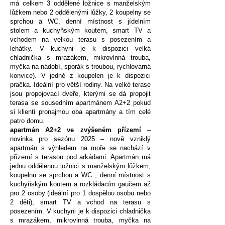
má celkem 3 oddělené ložnice s manželským
lůžkem nebo 2 oddělenými lůžky, 2 koupelny se
sprchou a WC, denní místnost s jídelním
stolem a kuchyňským koutem, smart TV a
vchodem na velkou terasu s posezením a
lehátky. V kuchyni je k dispozici velká
chladnička s mrazákem, mikrovlnná trouba,
myčka na nádobí, sporák s troubou, rychlovarná
konvice). V jedné z koupelen je k dispozici
pračka. Ideální pro větší rodiny. Na velké terase
jsou propojovací dveře, kterými se dá propojit
terasa se sousedním apartmánem A2+2 pokud
si klienti pronajmou oba apartmány a tím celé
patro domu.
apartmán A2+2 ve zvýšeném přízemí
–
novinka pro sezónu 2025 – nově vzniklý
apartmán s výhledem na moře se nachází v
přízemí s terasou pod arkádami. Apartmán má
jednu oddělenou ložnici s manželským lůžkem,
koupelnu se sprchou a WC , denní místnost s
kuchyňským koutem a rozkládacím gaučem až
pro 2 osoby (ideální pro 1 dospělou osobu nebo
2 děti), smart TV a vchod na terasu s
posezením. V kuchyni je k dispozici chladnička
s mrazákem, mikrovlnná trouba, myčka na