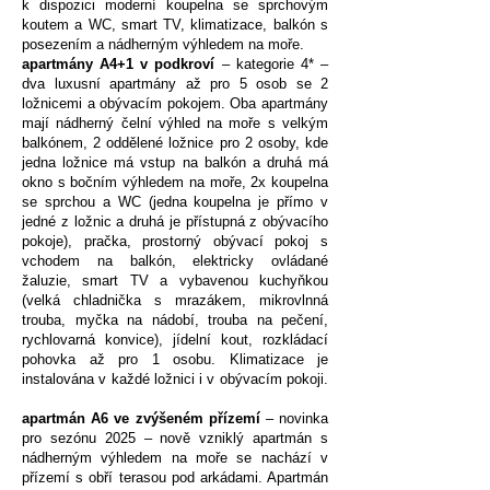
k dispozici moderní koupelna se sprchovým
koutem a WC, smart TV, klimatizace, balkón s
posezením a nádherným výhledem na moře.
apartmány A4+1 v podkroví
– kategorie 4* –
dva luxusní apartmány až pro 5 osob se 2
ložnicemi a obývacím pokojem. Oba apartmány
mají nádherný čelní výhled na moře s velkým
balkónem, 2 oddělené ložnice pro 2 osoby, kde
jedna ložnice má vstup na balkón a druhá má
okno s bočním výhledem na moře, 2x koupelna
se sprchou a WC (jedna koupelna je přímo v
jedné z ložnic a druhá je přístupná z obývacího
pokoje), pračka, prostorný obývací pokoj s
vchodem na balkón, elektricky ovládané
žaluzie, smart TV a vybavenou kuchyňkou
(velká chladnička s mrazákem, mikrovlnná
trouba, myčka na nádobí, trouba na pečení,
rychlovarná konvice), jídelní kout, rozkládací
pohovka až pro 1 osobu. Klimatizace je
instalována v každé ložnici i v obývacím pokoji.
apartmán A6 ve zvýšeném přízemí
– novinka
pro sezónu 2025 – nově vzniklý apartmán s
nádherným výhledem na moře se nachází v
přízemí s obří terasou pod arkádami. Apartmán