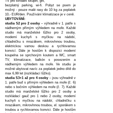
TV pro střídání skupin, gril,
bezplatný parking, wi-fi. Pobyt se psem je
možný - pouze malé rasy do 10 kg za poplatek
10,- EUR/den. Používání klimatizace je v ceně.
UBYTOVÁNÍ:
studia S2 pro 2 osoby
– výhradně v 1. patře s
nádherným přímým výhledem na moře. Každé
studio má manželské lůžko pro 2 osoby,
moderní kuchyň s myčkou na nádobí,
chladničku s mrazákem, mikrovlnnou troubou,
elektrickou varnou deskou a rychlovarnou
konvicí. Dále je hostům k dispozici moderní
koupelna se sprchovým koutem a WC, smart
TV, klimatizace, balkón s posezením a
nádherným výhledem na moře. Ve studiu je
možné ubytovat navíc za poplatek jedno dítě do
max 6,99 let (rozkládací lůžko).
studia S3+1 až pro 4 osoby
– jsou výhradně v
1. patře buď s přímým výhledem na moře (č. 6)
nebo s bočním výhledem na moře (č. 7). Každé
studio má manželské lůžko pro 2 osoby a
rozkládací gauč pro 1 nebo 2 osoby, moderní
kuchyň s myčkou na nádobí, chladničku s
mrazákem, mikrovlnnou troubou, el. sporákem s
troubou a rychlovarnou konvici. Dále je hostům