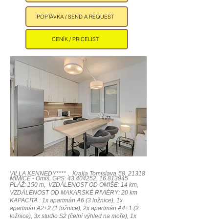
POPTÁVKA / SEND A REQUEST
CENÍK / PRICELIST
VILLA KENNEDY**** ,
Kralja Tomislava 58, 21318
MIMICE - Omiš, GPS:
43.404252
,
16.813945
PLÁŽ: 150 m, VZDÁLENOST OD OMIŠE: 14 km,
VZDÁLENOST OD MAKARSKÉ RIVIÉRY: 20 km
KAPACITA :
1x apartmán A6 (3 ložnice), 1x
apartmán A2+2 (1 ložnice), 2x apartmán A4+1 (2
ložnice), 3x studio S2 (čelní výhled na moře), 1x