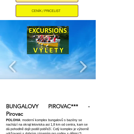
CENÍK / PRICELIST
BUNGALOVY PIROVAC*** -
Pirovac
POLOHA
: moderní komplex bungalovů s bazény se
nachází na okraji letoviska asi 1,8 km od centra, kam se
dá pohodlně dojít podél pobřeží. Celý komplex je výborně
udržovaný s dobrým zázemím pro rodiny s dětmi (3