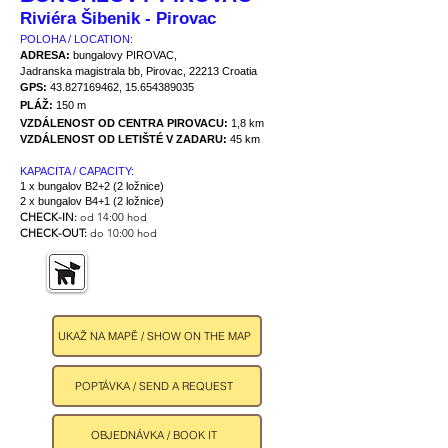
Riviéra Šibenik - Pirovac
POLOHA / LOCATION:
ADRESA:
bungalovy PIROVAC,
Jadranska magistrala bb, Pirovac, 22213 Croatia
GPS:
43.827169462
,
15.654389035
PLÁŽ:
150 m
VZDÁLENOST OD CENTRA PIROVACU:
1,8 km
VZDÁLENOST OD LETIŠTÉ V ZADARU:
45 km
KAPACITA / CAPACITY:
1 x bungalov B2+2 (2 ložnice)
2 x bungalov B4+1 (2 ložnice)
CHECK-IN:
od 14:00 hod
CHECK-OUT:
do 10:00 hod
UKAŽ NA MAPĚ / SHOW ON THE MAP
POPTÁVKA / SEND A REQUEST
OBJEDNÁVKA / BOOK IT