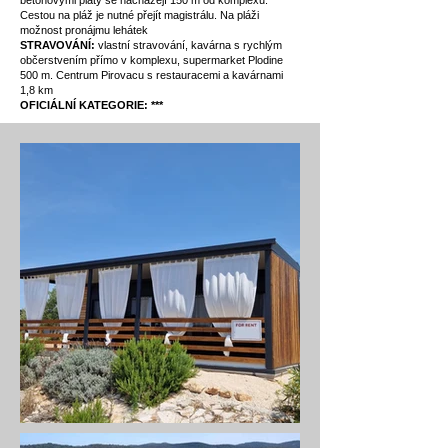
betonovými platy se nacházejí 150 m od komplexu.
Cestou na pláž je nutné přejít magistrálu. Na pláži
možnost pronájmu lehátek
STRAVOVÁNÍ:
vlastní stravování, kavárna s rychlým
občerstvením přímo v komplexu, supermarket Plodine
500 m. Centrum Pirovacu s restauracemi a kavárnami
1,8 km
​OFICIÁLNÍ KATEGORIE: ***