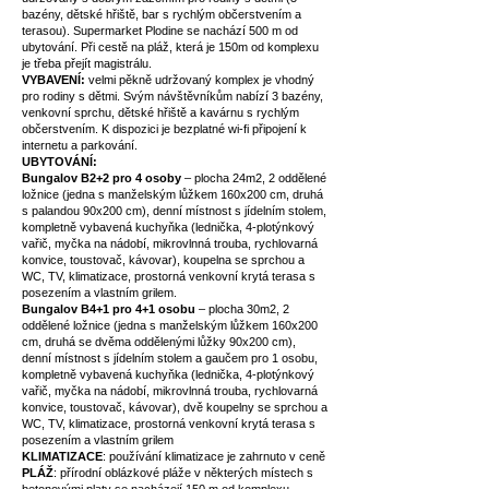
bazény, dětské hřiště, bar s rychlým občerstvením a
terasou). Supermarket Plodine se nachází 500 m od
ubytování. Při cestě na pláž, která je 150m od komplexu
je třeba přejít magistrálu.
VYBAVENÍ:
velmi pěkně udržovaný komplex je vhodný
pro rodiny s dětmi. Svým návštěvníkům nabízí 3 bazény,
venkovní sprchu, dětské hřiště a kavárnu s rychlým
občerstvením. K dispozici je bezplatné wi-fi připojení k
internetu a parkování.
UBYTOVÁNÍ:
Bungalov B2+2 pro 4 osoby
– plocha 24m2, 2 oddělené
ložnice (jedna s manželským lůžkem 160x200 cm, druhá
s palandou 90x200 cm), denní místnost s jídelním stolem,
kompletně vybavená kuchyňka (lednička, 4-plotýnkový
vařič, myčka na nádobí, mikrovlnná trouba, rychlovarná
konvice, toustovač, kávovar), koupelna se sprchou a
WC, TV, klimatizace, prostorná venkovní krytá terasa s
posezením a vlastním grilem.
Bungalov B4+1 pro 4+1 osobu
– plocha 30m2, 2
oddělené ložnice (jedna s manželským lůžkem 160x200
cm, druhá se dvěma oddělenými lůžky 90x200 cm),
denní místnost s jídelním stolem a gaučem pro 1 osobu,
kompletně vybavená kuchyňka (lednička, 4-plotýnkový
vařič, myčka na nádobí, mikrovlnná trouba, rychlovarná
konvice, toustovač, kávovar), dvě koupelny se sprchou a
WC, TV, klimatizace, prostorná venkovní krytá terasa s
posezením a vlastním grilem
KLIMATIZACE
: používání klimatizace je zahrnuto v ceně
PLÁŽ
: přírodní oblázkové pláže v některých místech s