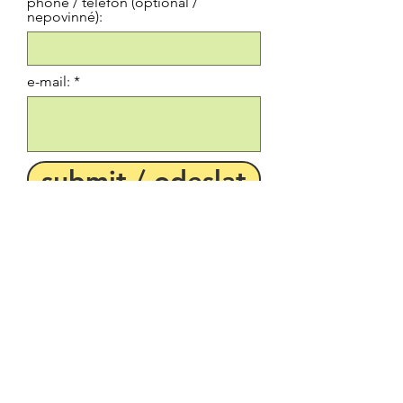
phone / telefon (optional /
nepovinné):
e-mail:
submit / odeslat
+420 737 721 003
+385 924 247 969