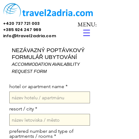
+420 737 721 003
MENU:
+385 924 247 969
info@travel2adria.com
NEZÁVAZNÝ POPTÁVKOVÝ
FORMULÁŘ UBYTOV
ÁNÍ
ACCOMMODATION AVAILABILITY
REQUEST
FORM
hotel or apartment name
resort / city
prefered number and type of
apartments / rooms