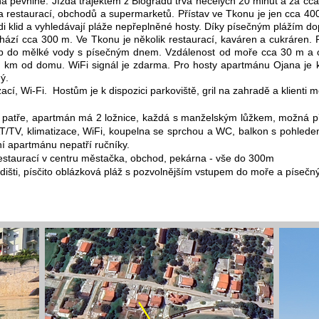
a pevnině. Jízda trajektem z Biogradu trvá necelých 20 minut a za c
řada restaurací, obchodů a supermarketů. Přístav ve Tkonu je jen cca 
rádi klid a vyhledávají pláže nepřeplněné hosty. Díky písečným plážím 
hází cca 300 m. Ve Tkonu je několik restaurací, kaváren a cukráren.
tup do mělké vody s písečným dnem. Vzdálenost od moře cca 30 m a 
2 km od domu. WiFi signál je zdarma. Pro hosty apartmánu Ojana je k 
ý.
í, Wi-Fi. Hostům je k dispozici parkoviště, gril na zahradě a klienti mo
 patře, apartmán má 2 ložnice, každá s manželským lůžkem, možná při
/TV, klimatizace, WiFi, koupelna se sprchou a WC, balkon s pohledem
ní apartmánu nepatří ručníky.
restaurací v centru městačka, obchod, pekárna - vše do 300m
dišti, písčito oblázková pláž s pozvolnějším vstupem do moře a píseč