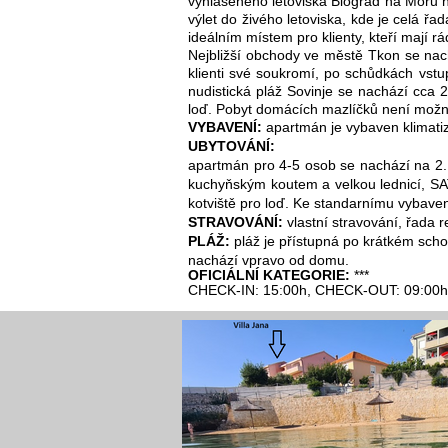
vyhlášeného letoviska Biograd na Moru n
výlet do živého letoviska, kde je celá 
ideálním místem pro klienty, kteří mají 
Nejbližší obchody ve městě Tkon se nac
klienti své soukromí, po schůdkách vs
nudistická pláž Sovinje se nachází cca 
loď. Pobyt domácích mazlíčků není možn
VYBAVENÍ:
apartmán je vybaven klimatizac
UBYTOVÁNÍ:
apartmán pro 4-5 osob se nachází na 2.
kuchyňským koutem a velkou lednicí, SAT
kotviště pro loď. Ke standarnímu vybave
STRAVOVÁNÍ:
vlastní stravování, řada 
PLÁŽ:
pláž je přístupná po krátkém scho
nachází vpravo od domu.
OFICIÁLNÍ KATEGORIE:
***
CHECK-IN: 15:00h, CHECK-OUT: 09:00h​