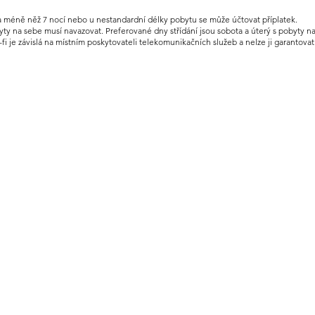
na méně něž 7 nocí nebo u nestandardní délky pobytu se může účtovat příplatek.
ty na sebe musí navazovat. Preferované dny střídání jsou sobota a úterý s pobyty na 
wi-fi je závislá na místním poskytovateli telekomunikačních služeb a nelze ji garantova