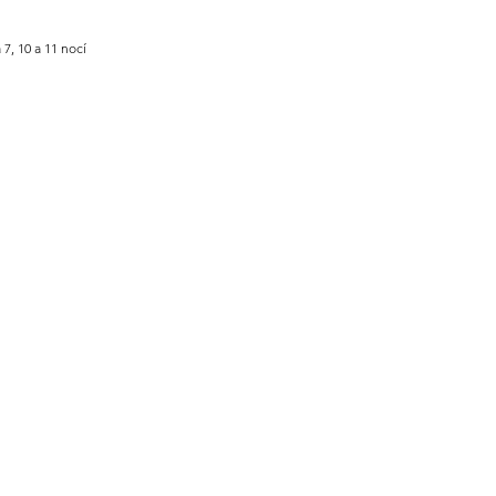
7, 10 a 11 nocí
t