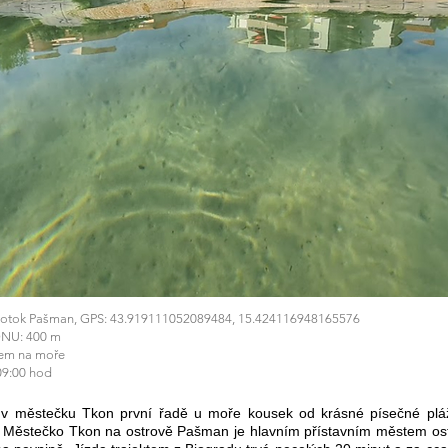
n, otok Pašman, GPS: 43.919111052089484, 15.424116948165576
NU: 400 m
dem na moře
9:00 hod
v městečku Tkon první řadě u moře kousek od krásné písečné pláž
 Městečko Tkon na ostrově Pašman je hlavním přístavním městem ostr