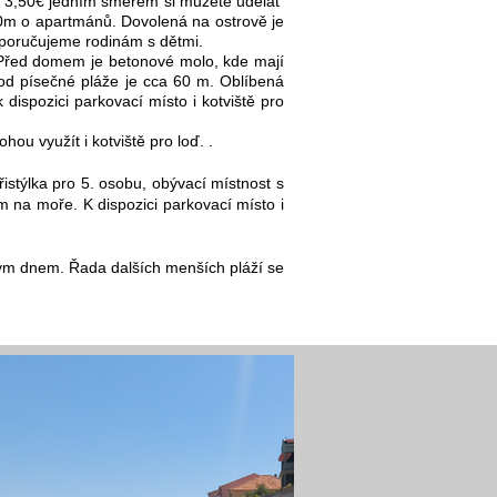
ca 3,50€ jedním směrem si můžete udělat
400m o apartmánů. Dovolená na ostrově je
doporučujeme rodinám s dětmi.
 Před domem je betonové molo, kde mají
od písečné pláže je cca 60 m. Oblíbená
dispozici parkovací místo i kotviště pro
hou využít i kotviště pro loď. .
stýlka pro 5. osobu, obývací místnost s
 na moře. K dispozici parkovací místo i
ným dnem. Řada dalších menších pláží se