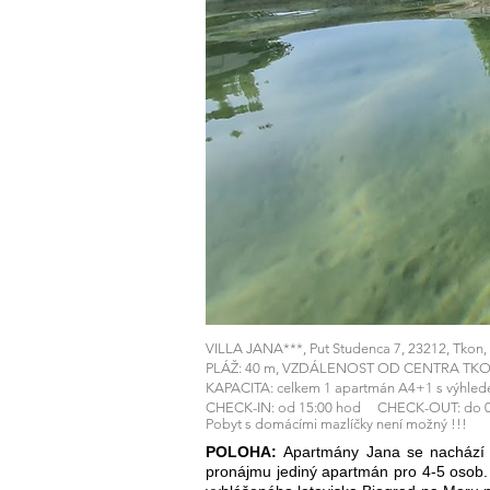
VILLA JANA***, Put Studenca 7, 23212, Tko
PLÁŽ: 40 m, VZDÁLENOST OD CENTRA TKO
KAPACITA: celkem 1 apartmán A4+1 s výhle
CHECK-IN: od 15:00 hod CHECK-OUT: do 0
Pobyt s domácími mazlíčky není možný !!!
POLOHA:
Apartmány Jana se nachází 
pronájmu jediný apartmán pro 4-5 osob.