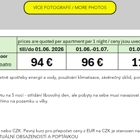
VÍCE FOTOGRAFIÍ / MORE PHOTOS
ě spotřeby energií a vody, používání klimatizace, závěrečný úklid, pov
tu na 5 nocí - střídání libovolný den, ale pobyty na sebe musí navazovat
římo na pozemku u vilky.
nebo CZK. Pevný kurz pro přepočet ceny z EUR na CZK je stanoven na 
AKTUÁLNÍ OBSAZENOSTÍ A POPTÁVKOU