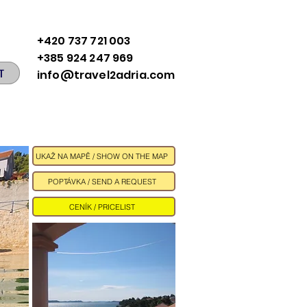
+420 737 721 003
+385 924 247 969
T
info@travel2adria.com
UKAŽ NA MAPĚ / SHOW ON THE MAP
POPTÁVKA / SEND A REQUEST
CENÍK / PRICELIST