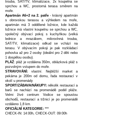
trouba, SAT/TV, klimatizace, 2x koupelna se
sprchou a WC, prostorná terasa směrem na
moře.
Apartmán A6+2 na 2. patře
- krásný apartmán
s obrovskou terasou a výhledem na moře,
apartmán má 3 oddělené ložnice, kde každá
ložnice má vlastní koupelnu se sprchou a WC,
společný obývací pokoj s kuchyňkou (velká
lednice a mrazákem, mikrovlnná trouba,
SAT/TV, klimatizace) odkud se vchází na
terasu. V obývacím pokoji je pak rozkládací
pohovka až pro 2 osoby (ideální pro 2 děti nebo
1 dospělou osobu).
PLÁŽ
: pláž je vzdálena 350m, oblázková pláž s
pozvolným vstupem do moře.
STRAVOVÁNÍ:
vlastní. Nejbližší market a
pekárna je 200m od domu, řada restaurací v
okolí u promenády
SPORT/ZÁBAVA/NÁKUPY:
několik restaurací a
barů se nachází na promenádě podél pláže.
Velmi živé centrum Vodice se spoustou
obchodů, restaurací a tržnicí je po promenádě
vzdáleno 1,8 km.
OFICIÁLNÍ KATEGORIE:
***
CHECK-IN: 14:00h, CHECK-OUT: 09:00h