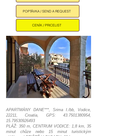
POPTÁVKA / SEND A REQUEST
CENÍK / PRICELIST
APARTMÁNY DANE***,
Srima I./bb, Vodice,
22211, Croatia,
GPS:
43.7501380954
,
15.79530926493
PLÁŽ: 350 m, CENTRUM VODICE: 1,8 km, 35
minut chůze nebo 15 minut turistickým