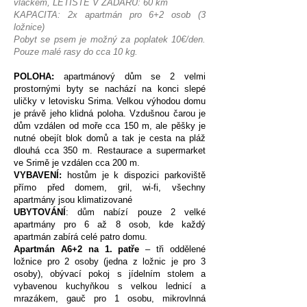
vláčkem, LETIŠTĚ V ZADARU: 60 km
KAPACITA:
2x apartmán pro 6+2 osob (3
ložnice)
Pobyt se psem je možný za poplatek 10€/den.
Pouze malé rasy do cca 10 kg.​
POLOHA:
apartmánový dům se 2 velmi
prostornými byty se nachází na konci slepé
uličky v letovisku Srima. Velkou výhodou domu
je právě jeho klidná poloha. Vzdušnou čarou je
dům vzdálen od moře cca 150 m, ale pěšky je
nutné obejít blok domů a tak je cesta na pláž
dlouhá cca 350 m. Restaurace a supermarket
ve Srimě je vzdálen cca 200 m.
VYBAVENÍ:
hostům je k dispozici parkoviště
přímo před domem, gril, wi-fi, všechny
apartmány jsou klimatizované
UBYTOVÁNÍ
: dům nabízí pouze 2 velké
apartmány pro 6 až 8 osob, kde každý
apartmán zabírá celé patro domu.
Apartmán A6+2 na 1. patře
– tři oddělené
ložnice pro 2 osoby (jedna z ložnic je pro 3
osoby), obývací pokoj s jídelním stolem a
vybavenou kuchyňkou s velkou lednicí a
mrazákem, gauč pro 1 osobu, mikrovlnná