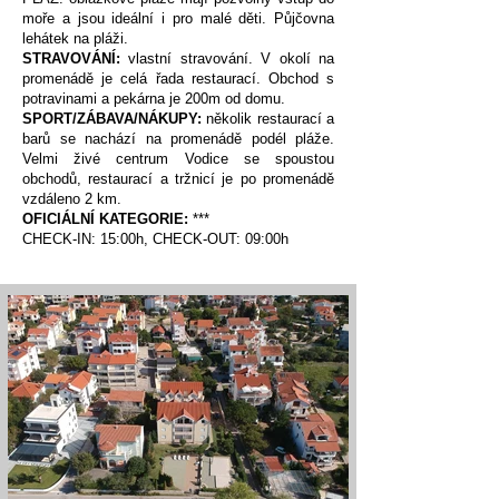
moře a jsou ideální i pro malé děti. Půjčovna
lehátek na pláži.
STRAVOVÁNÍ:
vlastní stravování. V okolí na
promenádě je celá řada restaurací. Obchod s
potravinami a pekárna je 200m od domu.
SPORT/ZÁBAVA/NÁKUPY:
několik restaurací a
barů se nachází na promenádě podél pláže.
Velmi živé centrum Vodice se spoustou
obchodů, restaurací a tržnicí je po promenádě
vzdáleno 2 km.
OFICIÁLNÍ KATEGORIE:
***
CHECK-IN: 15:00h, CHECK-OUT: 09:00h