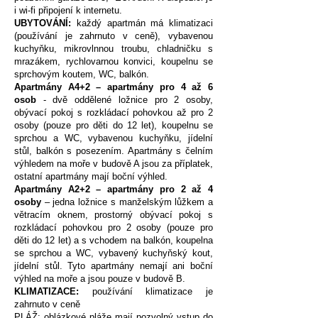
i wi-fi připojení k internetu.
UBYTOVÁNÍ:
každý apartmán má klimatizaci
(používání je zahrnuto v ceně), vybavenou
kuchyňku, mikrovlnnou troubu, chladničku s
mrazákem, rychlovarnou konvici, koupelnu se
sprchovým koutem, WC, balkón.
Apartmány A4+2 – apartmány pro 4 až 6
osob
- dvě oddělené ložnice pro 2 osoby,
obývací pokoj s rozkládací pohovkou až pro 2
osoby (pouze pro děti do 12 let), koupelnu se
sprchou a WC, vybavenou kuchyňku, jídelní
stůl, balkón s posezením. Apartmány s čelním
výhledem na moře v budově A jsou za příplatek,
ostatní apartmány mají boční výhled.
Apartmány A2+2 – apartmány pro 2 až 4
osoby
– jedna ložnice s manželským lůžkem a
větracím oknem, prostorný obývací pokoj s
rozkládací pohovkou pro 2 osoby (pouze pro
děti do 12 let) a s vchodem na balkón, koupelna
se sprchou a WC, vybavený kuchyňský kout,
jídelní stůl. Tyto apartmány nemají ani boční
výhled na moře a jsou pouze v budově B.
KLIMATIZACE:
používání klimatizace je
zahrnuto v ceně
PLÁŽ: oblázkové pláže mají pozvolný vstup do