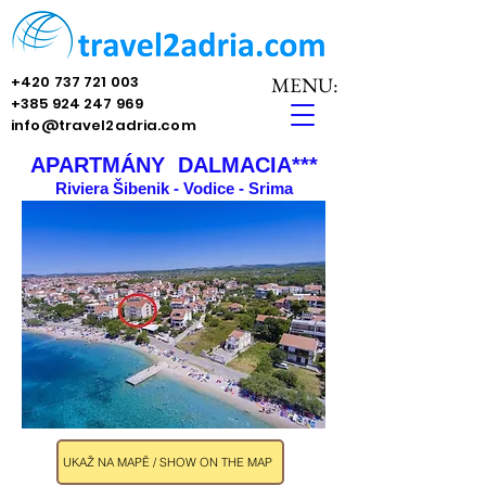
+420 737 721 003
MENU:
+385 924 247 969
info@travel2adria.com
APARTMÁNY DALMACIA***
Riviera Šibenik - Vodice - Srima
UKAŽ NA MAPĚ / SHOW ON THE MAP