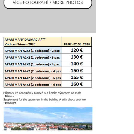
VÍCE FOTOGRAFIÍ / MORE PHOTOS
Příplatek za apartmán v budově A s čelním výhledem na moře
+10€/noc
Supplement for the apartment in the building A with direct seaview
+10€/night