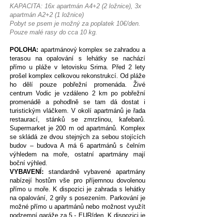
KAPACITA: 16x apartmán A4+2 (2 ložnice), 3x
apartmán A2+2 (1 ložnice)​
Pobyt se psem je možný za poplatek 10€/den.
Pouze malé rasy do cca 10 kg.​
POLOHA:
apartmánový komplex se zahradou a
terasou na opalování s lehátky se nachází
přímo u pláže v letovisku Srima. Před 2 lety
prošel komplex celkovou rekonstrukcí. Od pláže
ho dělí pouze pobřežní promenáda. Živé
centrum Vodic je vzdáleno 2 km po pobřežní
promenádě a pohodlně se tam dá dostat i
turistickým vláčkem. V okolí apartmánů je řada
restaurací, stánků se zmrzlinou, kafebarů.
Supermarket je 200 m od apartmánů. Komplex
se skládá ze dvou stejných za sebou stojících
budov – budova A má 6 apartmánů s čelním
výhledem na moře, ostatní apartmány mají
boční výhled.
VYBAVENÍ:
standardně vybavené apartmány
nabízejí hostům vše pro příjemnou dovolenou
přímo u moře. K dispozici je zahrada s lehátky
na opalování, 2 grily s posezením. Parkování je
možné přímo u apartmánů nebo možnost využít
podzemní garáže za 5,- EUR/den. K dispozici je