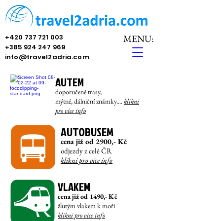
+420 737 721 003
MENU:
+385 924 247 969
info@travel2adria.com
AUTEM
doporučené trasy,
mýtné, dálniční známky....
klikni
pro víc
e info
AUTOBUSEM
cena již od 29
00,- Kč
odjezdy z celé ČR
klikni pro více info
VLAKEM
cena již od
14
90,- Kč
žlutým vlakem k moři
klikni pro více info