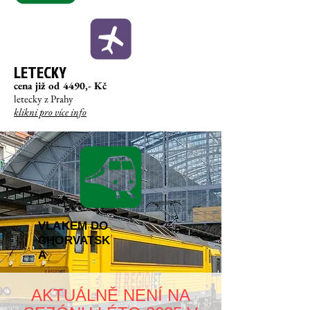
LETECKY
c
ena již od
44
90,- Kč
letecky z Prahy
klikni pro více info
VLAKEM DO
CHORVATSK
A
AKTUÁLNĚ NENÍ NA