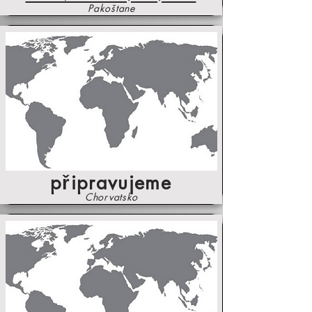
Pakoštane
připravujeme
Chorvatsko