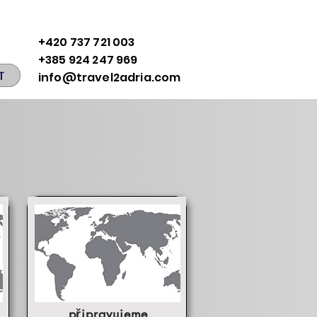
+420 737 721 003
+385 924 247 969
T
info@travel2adria.com
připravujeme