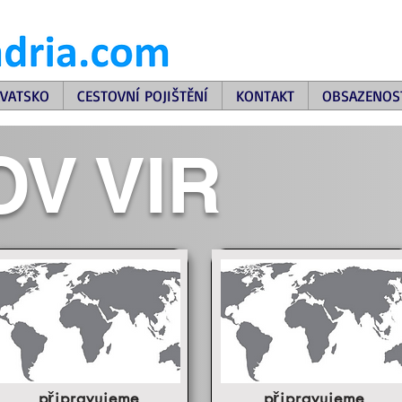
VATSKO
CESTOVNÍ POJIŠTĚNÍ
KONTAKT
OBSAZENOS
V VIR
připravujeme
připravujeme