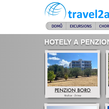
DOMŮ
EXCURSIONS
CHOR
HOTELY A PENZIO
PENZION BORO
Vodice - Srima