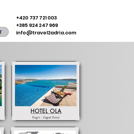
+420 737 721 003
+385 924 247 969
T
info@travel2adria.com
HOTEL OLA
Trogir - Seget Donji