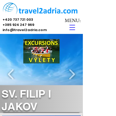
+420 737 721 003
MENU:
+385 924 247 969
info@travel2adria.com
SV. FILIP I
JAKOV