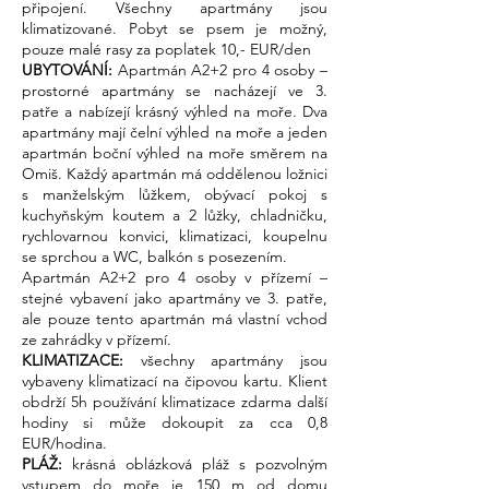
připojení. Všechny apartmány jsou
klimatizované. Pobyt se psem je možný,
pouze malé rasy za poplatek 10,- EUR/den
UBYTOVÁNÍ:
Apartmán A2+2 pro 4 osoby –
prostorné apartmány se nacházejí ve 3.
patře a nabízejí krásný výhled na moře. Dva
apartmány mají čelní výhled na moře a jeden
apartmán boční výhled na moře směrem na
Omiš. Každý apartmán má oddělenou ložnici
s manželským lůžkem, obývací pokoj s
kuchyňským koutem a 2 lůžky, chladničku,
rychlovarnou konvici, klimatizaci, koupelnu
se sprchou a WC, balkón s posezením.
Apartmán A2+2 pro 4 osoby v přízemí –
stejné vybavení jako apartmány ve 3. patře,
ale pouze tento apartmán má vlastní vchod
ze zahrádky v přízemí.
KLIMATIZACE:
všechny apartmány jsou
vybaveny klimatizací na čipovou kartu. Klient
obdrží 5h používání klimatizace zdarma další
hodiny si může dokoupit za cca 0,8
EUR/hodina.
PLÁŽ:
krásná oblázková pláž s pozvolným
vstupem do moře je 150 m od domu