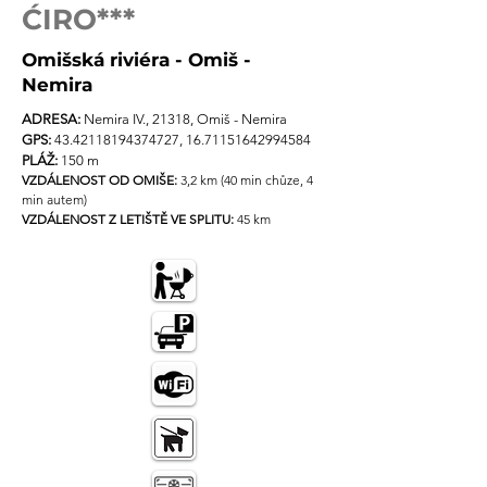
ĆIRO***
Omišská riviéra - Omiš -
Nemira
ADRESA:
Nemira IV., 21318, Omiš - Nemira
GPS:
43.42118194374727
,
16.71151642994584
PLÁŽ:
150 m
VZDÁLENOST OD OMIŠE:
3,2 km (40 min chůze, 4
min autem)
VZDÁLENOST Z LETIŠTĚ VE SPLITU:
45 km