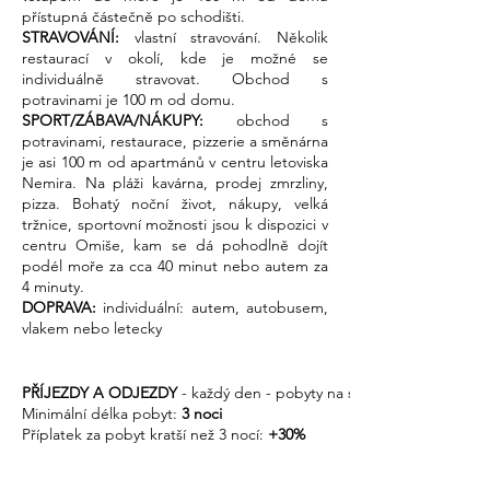
přístupná částečně po schodišti.
STRAVOVÁNÍ:
vlastní stravování. Několik
restaurací v okolí, kde je možné se
individuálně stravovat. Obchod s
potravinami je 100 m od domu.
SPORT/ZÁBAVA/NÁKUPY:
obchod s
p
otravinami, restaurace, pizzerie a směnárna
je asi 100 m od apartmánů v centru letoviska
Nemira. Na pláži kavárna, prodej zmrzliny,
pizza. Bohatý noční život, nákupy, velká
tržnice, sportovní možnosti jsou k dispozici v
centru Omiše, kam se dá pohodlně dojít
podél moře za cca 40 minut nebo autem za
4 minuty.
DOPRAVA:
individuální: autem, autobusem,
vlakem nebo letecky
PŘÍJEZDY A ODJEZDY
- každý den - pobyty na sebe musí navazovat
Minimální délka pobyt:
3 noci
Příplatek za pobyt kratší než 3 nocí:
+30%