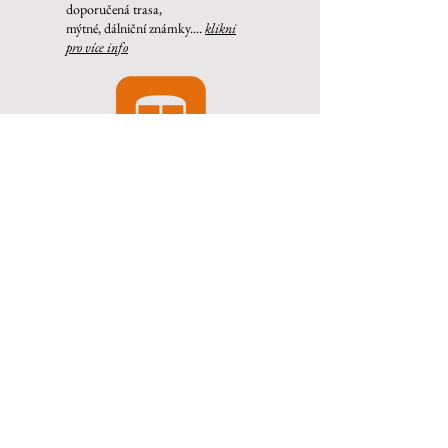
doporučená trasa,
mýtné, dálniční známky....
klikni
pro více info
AUTOBUSEM
cena již od 2600,- Kč
odjezdy z celé ČR
klikni pro více info
VLAKEM
cena již od 890,- Kč
s RegioJetem do Splitu