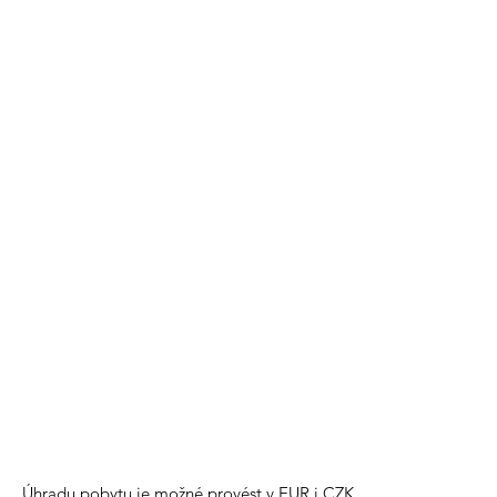
Úhradu pobytu je možné provést v EUR i CZK.