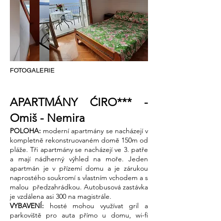
FOTOGALERIE
APARTMÁNY ĆIRO*** -
Omiš - Nemira ​
POLOHA:
moderní apartmány se nacházejí v
kompletně rekonstruovaném domě 150m od
pláže. Tři apartmány se nacházejí ve 3. patře
a mají nádherný výhled na moře. Jeden
apartmán je v přízemí domu a je zárukou
naprostého soukromí s vlastním vchodem a s
malou předzahrádkou.
Autobusová zastávka
je vzdálena asi 300 na magistrále.
VYBAVENÍ:
hosté mohou využívat gril a
parkoviště pro auta přímo u domu, wi-fi