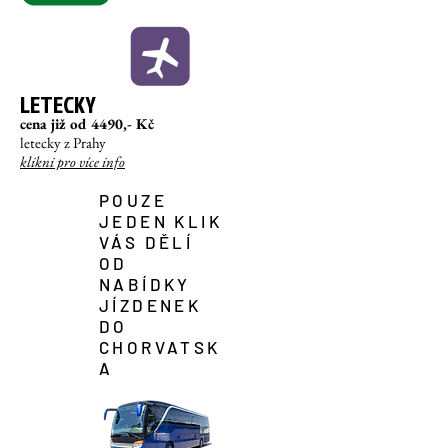
LETECKY
cena již od
44
90,-
Kč
letecky z Prahy
klikni pro více info
POUZE
JEDEN KLIK
VÁS DĚLÍ
OD
NABÍDKY
JÍZDENEK
DO
CHORVATSK
A