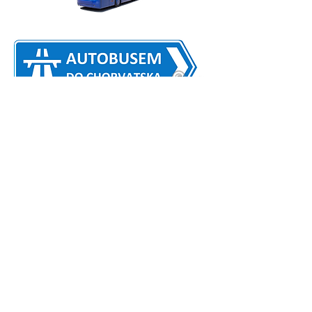
KONTAKTY
CESTOVNÍ POJIŠTĚNÍ
VŠEOBECNÉ SMLUVNÍ PODMÍNKY
BANKOVNÍ SPOJENÍ
ZÁSADY OCHRANY OSOBNÍCH ÚDAJŮ - GDPR
KE STAŽENÍ
CZK - SMLOUVA O POSKYTNUTÍ UBYTOVÁNÍ (XLS)
CZK - SMLOUVA O POSKYTNUTÍ UBYTOVÁNÍ (PDF
)
EUR - SMLOUVA O POSKYTNUTÍ UBYTOVÁNÍ (XLS)
EUR - SMLOUVA O POSKYTNUTÍ UBYTOVÁNÍ (PDF
)
ROZSAH CESTOVNÍHO POJIŠTĚNÍ
ÚPLNÝ CENÍK CESTOVNÍHO POJIŠTĚNÍ
© 2023 by Going Places. Currently created with
Wix.com