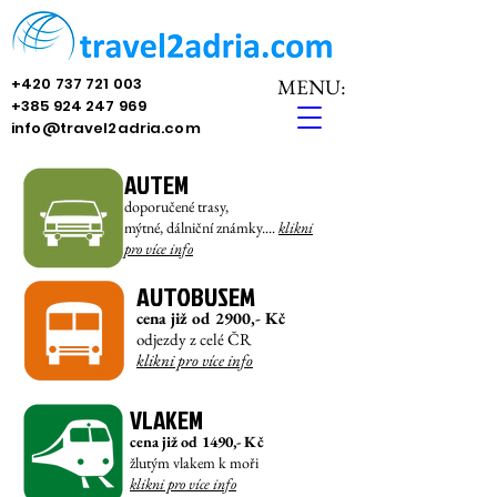
+420 737 721 003
MENU:
+385 924 247 969
info@travel2adria.com
AUTEM
doporučené trasy,
mýtné, dálniční známky....
klikni
pro víc
e info
AUTOBUSEM
cena již od 29
00,- Kč
odjezdy z celé ČR
klikni pro více info
VLAKEM
cena již od
14
90,- Kč
žlutým vlakem k moři
klikni pro více info