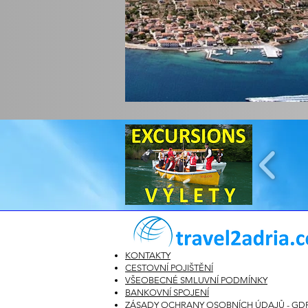
KONTAKTY
CESTOVNÍ POJIŠTĚNÍ
VŠEOBECNÉ SMLUVNÍ PODMÍNKY
BANKOVNÍ SPOJENÍ
ZÁSADY OCHRANY OSOBNÍCH ÚDAJŮ - GD