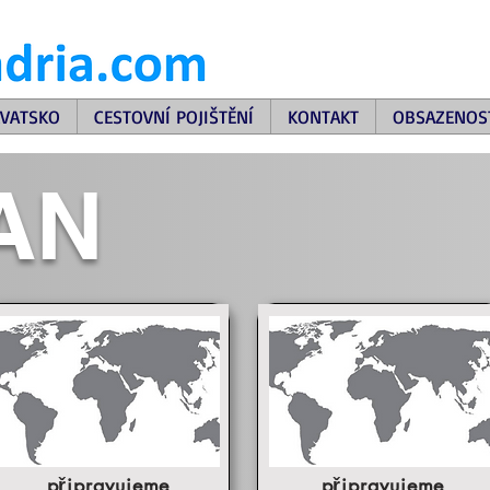
VATSKO
CESTOVNÍ POJIŠTĚNÍ
KONTAKT
OBSAZENOS
AN
připravujeme
připravujeme