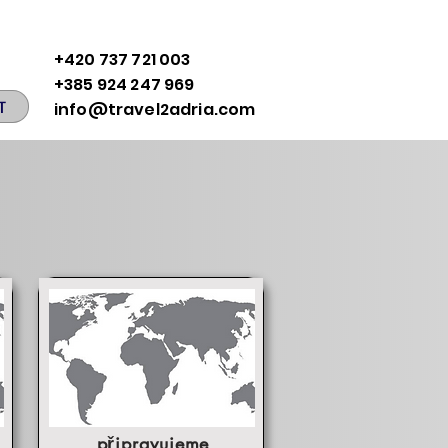
+420 737 721 003
+385 924 247 969
T
info@travel2adria.com
připravujeme